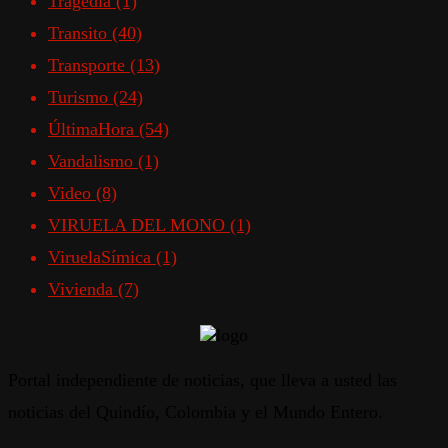
Tragedia
(1)
Transito
(40)
Transporte
(13)
Turismo
(24)
ÚltimaHora
(54)
Vandalismo
(1)
Video
(8)
VIRUELA DEL MONO
(1)
ViruelaSímica
(1)
Vivienda
(7)
Portal independiente de noticias, que lleva a usted las
noticias del Quindío, Colombia y el Mundo Entero.