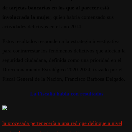
de tarjetas bancarias en los que al parecer está
involucrada la mujer
, quien habría comenzado sus
actividades delictivas en el año 2014.
Estos resultados responden a la estrategia investigativa
para contrarrestar los fenómenos delictivos que afectan la
seguridad ciudadana, definida como una prioridad en el
Direccionamiento Estratégico 2020-2024, trazado por el
Fiscal General de la Nación, Francisco Barbosa Delgado.
La Fiscalía habla con resultados
la procesada pertenecería a una red que delinque a nivel