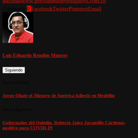
nacional
www.periodismoinvestigativo.com.co
Compartir
0
Facebook
Twitter
Pinterest
Email
Luis Eduardo Rendón Monroy
Siguiendo
Noticia Anterior
Jorge Oñate el Jilguero de América falleció en Medellín
Noticia Siguiente
Gobernador del Quindío, Roberto Jairo Jaramillo Cárdenas,
positivo para COVID-19