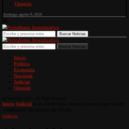
Opinión
domingo, agosto 9, 2026
Buscar Noticias
Buscar Noticias
Inicio
Política
Economía
Nacional
Judicial
Opinión
@Copyright 2022 - All Right Reserved.
Inicio
Judicial
A la cárcel falsa asesora bancaria por hacer
‘cambiazos’ de tarjetas de crédito
JUDICIAL