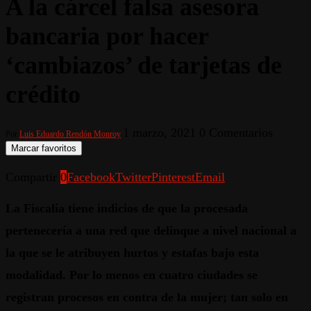
A la cárcel falsa asesora
bancaria por hacer
‘cambiazos’ de tarjetas de
crédito
1 marzo, 2021
0 Comentarios
Por
Luis Eduardo Rendón Monroy
Marcar favoritos
Compartir
0
Facebook
Twitter
Pinterest
Email
La Fiscalía tiene indicios de que la procesada
pertenecería a una red que delinque a nivel nacional a
la que se le atribuyen hurtos y estafas bajo esta
modalidad. Por lo menos en cuatro ciudades se
registran procesos en contra de la mujer; tan solo en