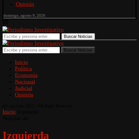
Opinión
domingo, agosto 9, 2026
Buscar Noticias
Buscar Noticias
Inicio
Política
Economía
Nacional
Judicial
Opinión
@Copyright 2022 - All Right Reserved.
Inicio
Izquierda
Noticias de:
Izquierda