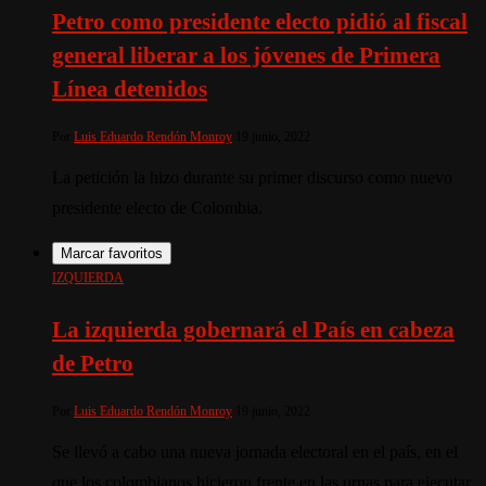
Petro como presidente electo pidió al fiscal
general liberar a los jóvenes de Primera
Línea detenidos
Por
Luis Eduardo Rendón Monroy
19 junio, 2022
La petición la hizo durante su primer discurso como nuevo
presidente electo de Colombia.
Marcar favoritos
IZQUIERDA
La izquierda gobernará el País en cabeza
de Petro
Por
Luis Eduardo Rendón Monroy
19 junio, 2022
Se llevó a cabo una nueva jornada electoral en el país, en el
que los colombianos hicieron frente en las urnas para ejecutar