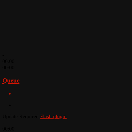
-
00:00
00:00
Queue
Update Required
Flash plugin
-
00:00