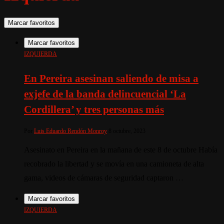
Marcar favoritos
Marcar favoritos
IZQUIERDA
En Pereira asesinan saliendo de misa a
exjefe de la banda delincuencial ‘La
Cordillera’ y tres personas más
Por
Luis Eduardo Rendón Monroy
8 octubre, 2023
Asesinato en Pereira en la mañana de este 8 de octubre Había
recobrado la libertad y se movía en una camioneta de alta
gama, videos de cámaras de seguridad captaron …
Marcar favoritos
IZQUIERDA