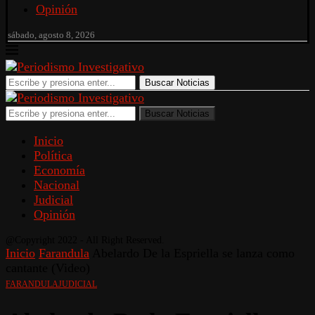
Opinión
sábado, agosto 8, 2026
Buscar Noticias
Buscar Noticias
Inicio
Política
Economía
Nacional
Judicial
Opinión
@Copyright 2022 - All Right Reserved.
Inicio
Farandula
Abelardo De la Espriella se lanza como
cantante (Video)
FARANDULA
JUDICIAL