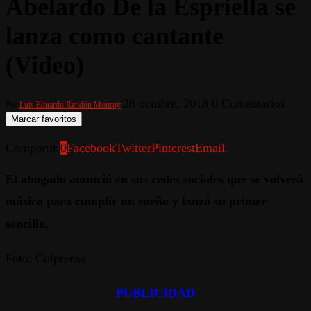
Abelardo De la Espriella se
lanza como cantante
(Video)
28 octubre, 2018
0 Comentarios
Por
Luis Eduardo Rendón Monroy
Marcar favoritos
Compartir
0
Facebook
Twitter
Pinterest
Email
El abogado anunció en sus redes sociales que se volverá
músico para cumplir un sueño y lanzó su primer
sencillo.
Foto: Colprensa
PUBLICIDAD