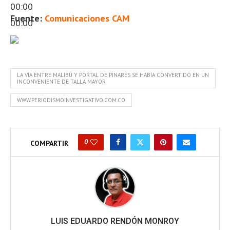
00:00
Fuente:
Comunicaciones CAM
00:00
LA VÍA ENTRE MALIBÚ Y PORTAL DE PINARES SE HABÍA CONVERTIDO EN UN
INCONVENIENTE DE TALLA MAYOR
WWW.PERIODISMOINVESTIGATIVO.COM.CO
0
COMPARTIR
LUIS EDUARDO RENDÓN MONROY