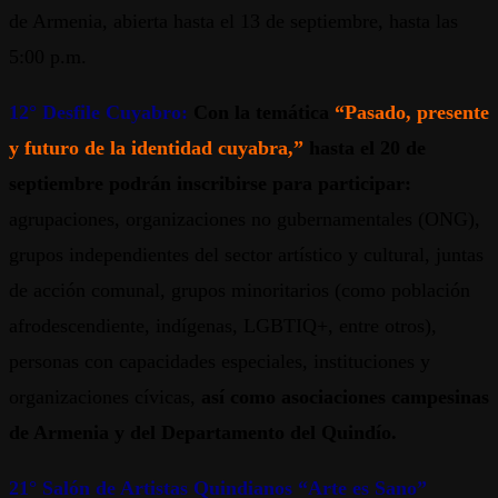
de Armenia, abierta hasta el 13 de septiembre, hasta las
5:00 p.m.
12° Desfile Cuyabro:
Con la temática
“Pasado, presente
y futuro de la identidad cuyabra,”
hasta el 20 de
septiembre podrán inscribirse para participar:
agrupaciones, organizaciones no gubernamentales (ONG),
grupos independientes del sector artístico y cultural, juntas
de acción comunal, grupos minoritarios (como población
afrodescendiente, indígenas, LGBTIQ+, entre otros),
personas con capacidades especiales, instituciones y
organizaciones cívicas,
así como asociaciones campesinas
de Armenia y del Departamento del Quindío.
21° Salón de Artistas Quindianos “Arte es Sano”