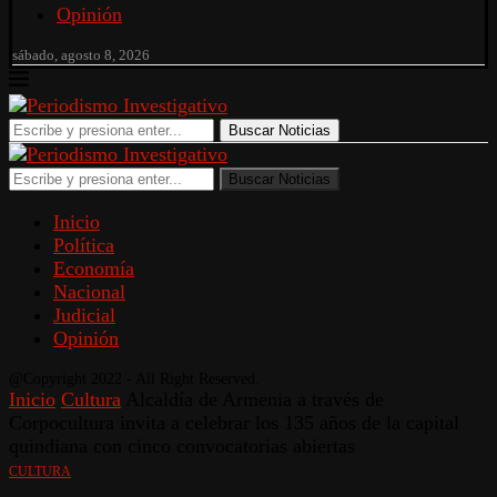
Opinión
sábado, agosto 8, 2026
Buscar Noticias
Buscar Noticias
Inicio
Política
Economía
Nacional
Judicial
Opinión
@Copyright 2022 - All Right Reserved.
Inicio
Cultura
Alcaldía de Armenia a través de
Corpocultura invita a celebrar los 135 años de la capital
quindiana con cinco convocatorias abiertas
CULTURA