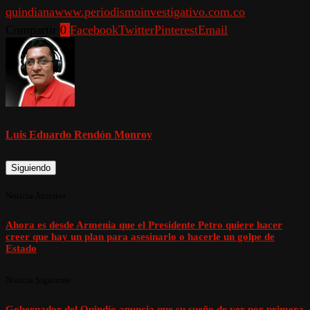
quindiana
www.periodismoinvestigativo.com.co
Compartir
0
Facebook
Twitter
Pinterest
Email
Luis Eduardo Rendón Monroy
Siguiendo
Noticia Anterior
Ahora es desde Armenia que el Presidente Petro quiere hacer
creer que hay un plan para asesinarlo o hacerle un golpe de
Estado
Noticia Siguiente
Gobernador del Quindío anuncia que su sueño de ver por primera