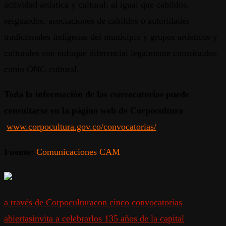
actividad artística y cultural; al igual que cabildos,
resguardos, asociaciones de cabildos o autoridades
tradicionales indígenas del municipio y grupos artísticos y
culturales con enfoque diferencial legalmente constituidos
como ONG cultural.
Toda la información de las convocatorias puede
consultarse en la página web de Corpocultura
www.corpocultura.gov.co/convocatorias/
Fuente:
Comunicaciones CAM
a través de Corpocultura
con cinco convocatorias
abiertas
invita a celebrar
los 135 años de la capital