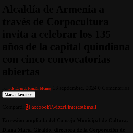
Alcaldía de Armenia a
través de Corpocultura
invita a celebrar los 135
años de la capital quindiana
con cinco convocatorias
abiertas
13 septiembre, 2024
0 Comentarios
Por
Luis Eduardo Rendón Monroy
Marcar favoritos
Compartir
0
Facebook
Twitter
Pinterest
Email
En sesión ampliada del Consejo Municipal de Cultura,
Diana María Giraldo, directora de la Corporación de