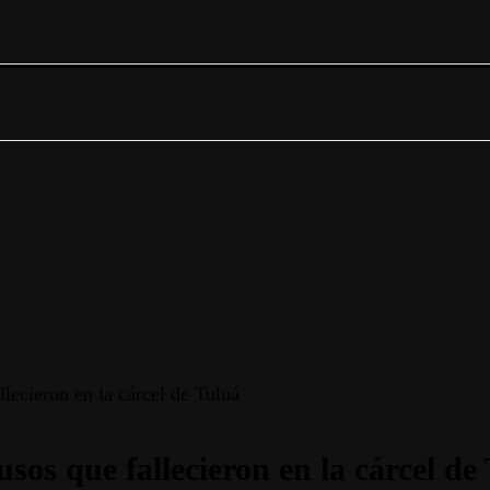
llecieron en la cárcel de Tuluá
usos que fallecieron en la cárcel de