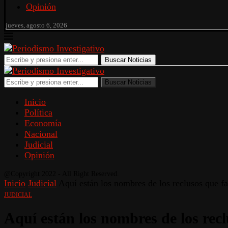
Opinión
jueves, agosto 6, 2026
Buscar Noticias
Buscar Noticias
Inicio
Política
Economía
Nacional
Judicial
Opinión
@Copyright 2022 - All Right Reserved.
Inicio
Judicial
Aquí están los nombres de los reclusos que fa
JUDICIAL
Aquí están los nombres de los recl