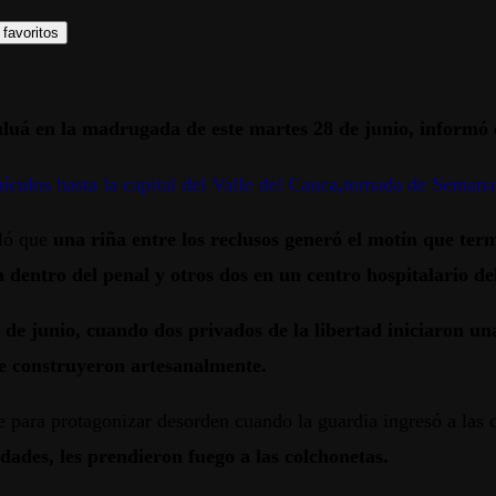
 favoritos
uluá en la madrugada de este martes 28 de junio, informó 
ículos hasta la capital del Valle del Cauca,tomada de Semana
eló que
una riña entre los reclusos generó el motín que term
n dentro del penal y otros dos en un centro hospitalario d
de junio, cuando dos privados de la libertad iniciaron una 
e construyeron artesanalmente.
para protagonizar desorden cuando la guardia ingresó a las c
idades, les prendieron fuego a las colchonetas.