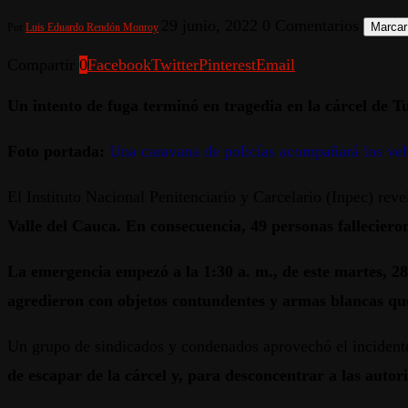
29 junio, 2022
0 Comentarios
Marcar
Por
Luis Eduardo Rendón Monroy
Compartir
0
Facebook
Twitter
Pinterest
Email
Un intento de fuga terminó en tragedia en la cárcel de T
Foto portada:
Una caravana de policías acompañará los veh
El Instituto Nacional Penitenciario y Carcelario (Inpec) rev
Valle del Cauca. En consecuencia, 49 personas falleciero
La emergencia empezó a la 1:30 a. m., de este martes, 28 
agredieron con objetos contundentes y armas blancas qu
Un grupo de sindicados y condenados aprovechó el incidente 
de escapar de la cárcel y, para desconcentrar a las autor