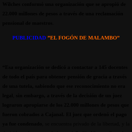
Wilches conformó una organización que se apropió de
22.000 millones de pesos a través de una reclamación
pensional de maestros
.
PUBLICIDAD
”EL FOGÓN DE MALAMBO”
“Esa organización se dedicó a contactar a 145 docentes
de todo el país para obtener pensión de gracia a través
de una tutela, sabiendo que ese reconocimiento no era
legal
,
sin embargo, a través de la decisión de un juez
lograron apropiarse de los 22.000 millones de pesos que
fueron cobrados a Cajanal.
El juez que ordenó el pago
ya fue condenado
, se encuentra privado de la libertad, y la