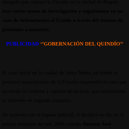
abogado que capturó la Fiscalía en la ciudad de Bogotá
tras varios meses de investigación y seguimiento en un
caso de defraudación al Estado a través del sistema de
pensiones a maestros.
PUBLICIDAD
‘’GOBERNACIÓN DEL QUINDÍO’’
El caso inició en la ciudad de Santa Marta, en donde el
personal especializado de la Fiscalía emprendió el caso que
ya arrojó la condena y captura de un juez, que actualmente
se defiende en segunda instancia.
De acuerdo con el órgano judicial, el desfalcó se dio en el
primer trimestre del año 2006 cuando
Antonio José