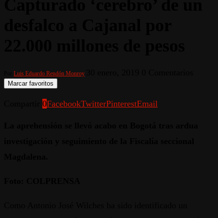
Capturado ‘cerebro’ de un
desfalco a Cajanal por
22.000 millones de pesos
30 enero, 2019
0 Comentarios
Por
Luis Eduardo Rendón Monroy
Marcar favoritos
Compartir
0
Facebook
Twitter
Pinterest
Email
La aprehensión se llevó acabo en Bogotá tras ardua
investigación y seguimiento de la Fiscalía seccional
Magdalena.
Foto: COLPRENSA
Como Antonio José Wilches ha sido identificado un