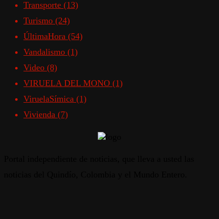
Transporte
(13)
Turismo
(24)
ÚltimaHora
(54)
Vandalismo
(1)
Video
(8)
VIRUELA DEL MONO
(1)
ViruelaSímica
(1)
Vivienda
(7)
Portal independiente de noticias, que lleva a usted las
noticias del Quindío, Colombia y el Mundo Entero.