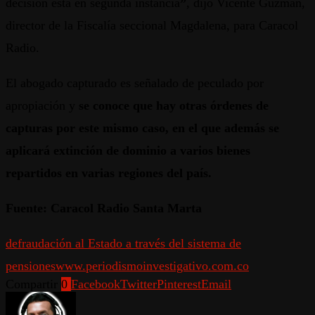
decisión está en segunda instancia
”
, dijo Vicente Guzmán,
director de la Fiscalía seccional Magdalena, para Caracol
Radio.
El abogado capturado es señalado de peculado por
apropiación y
se conoce que hay otras órdenes de
capturas por este mismo caso, en el que además se
aplicará extinción de dominio a varios bienes
repartidos en varias regiones del país.
Fuente: Caracol Radio Santa Marta
defraudación al Estado a través del sistema de
pensiones
www.periodismoinvestigativo.com.co
Compartir
0
Facebook
Twitter
Pinterest
Email