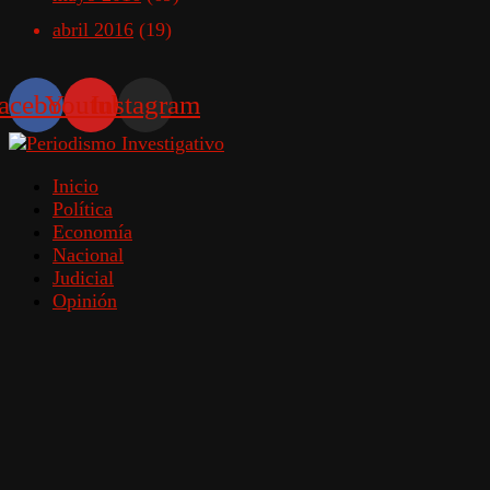
abril 2016
(19)
acebook
Youtube
Instagram
Inicio
Política
Economía
Nacional
Judicial
Opinión