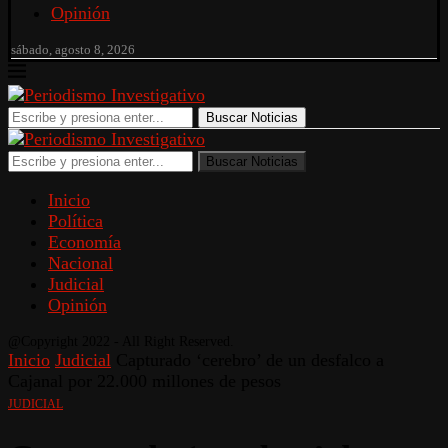
Opinión
sábado, agosto 8, 2026
Buscar Noticias
Buscar Noticias
Inicio
Política
Economía
Nacional
Judicial
Opinión
@Copyright 2022 - All Right Reserved.
Inicio
Judicial
Capturado ‘cerebro’ de un desfalco a
Cajanal por 22.000 millones de pesos
JUDICIAL