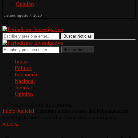
Opinión
viernes, agosto 7, 2026
Buscar Noticias
Buscar Noticias
Inicio
Política
Economía
Nacional
Judicial
Opinión
@Copyright 2022 - All Right Reserved.
Inicio
Judicial
Capturan a funcionaria del Mineducación
investigada por convalidar falsos títulos a cirujanos
JUDICIAL