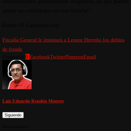
convalidaciones presuntamente irregulares, ara que puedan
ejercer sus actividades con esas licencia”.
Fuente: El Espectador.com
Fiscalía General le imputará a Leonor Herreño los delitos
de fraude
Compartir
0
Facebook
Twitter
Pinterest
Email
Luis Eduardo Rendón Monroy
Siguiendo
Noticia Anterior