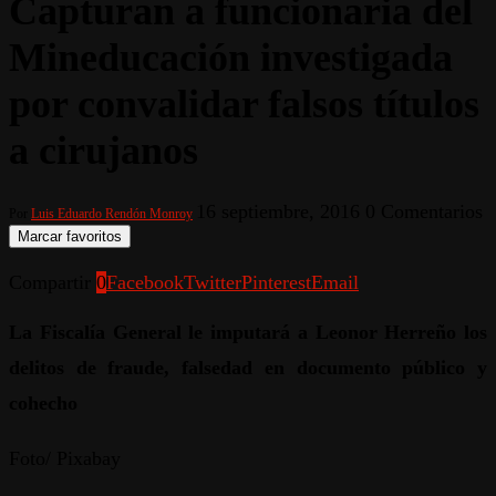
Capturan a funcionaria del
Mineducación investigada
por convalidar falsos títulos
a cirujanos
16 septiembre, 2016
0 Comentarios
Por
Luis Eduardo Rendón Monroy
Marcar favoritos
Compartir
0
Facebook
Twitter
Pinterest
Email
La Fiscalía General le imputará a Leonor Herreño los
delitos de fraude, falsedad en documento público y
cohecho
Foto/ Pixabay