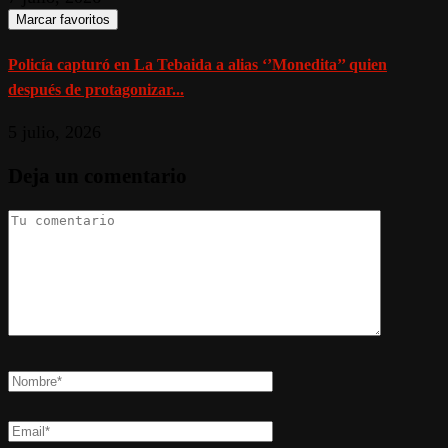
Marcar favoritos
Policía capturó en La Tebaida a alias ‘’Monedita’’ quien
después de protagonizar...
5 julio, 2026
Deja un comentario