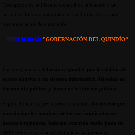
Corrupción de la Fiscalía General de la Nación y un
particular fueron capturados en las últimas horas por
presuntos actos de corrupción.
PUBLICIDAD
”GOBERNACIÓN DEL QUINDÍO”
Las dos personas
deberán responder por los delitos de
acceso abusivo a un sistema informático, falsedad en
documento público y abuso de la función pública.
Según el material probatorio recaudado,
los hechos que
vincularían los nombres de los dos implicados en
hechos irregulares, habrían ocurrido desde junio de
2017
. En este caso se afirma que estas personas,