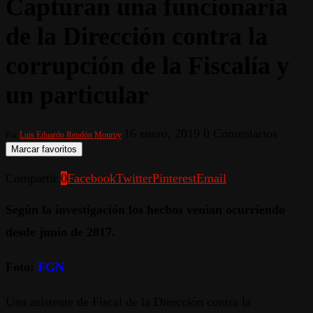
Capturan una funcionaria
de la Dirección contra la
corrupción de la Fiscalía y
un particular
16 enero, 2019
0 Comentarios
Por
Luis Eduardo Rendón Monroy
Marcar favoritos
Compartir
0
Facebook
Twitter
Pinterest
Email
Según la investigación los hechos venían ocurriendo
desde junio de 2017.
Foto:
FGN
Una asistente de Fiscal de la Dirección contra la