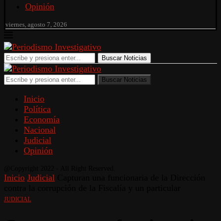
Opinión
viernes, agosto 7, 2026
Buscar Noticias
Buscar Noticias
Inicio
Política
Economía
Nacional
Judicial
Opinión
@Copyright 2022 - All Right Reserved.
Inicio
Judicial
Capturan una funcionaria de la Dirección
contra la corrupción de la Fiscalía y un particular
JUDICIAL