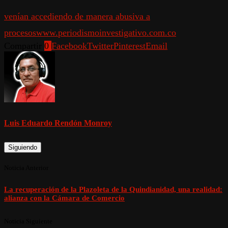
venían accediendo de manera abusiva a
procesos
www.periodismoinvestigativo.com.co
Compartir
0
Facebook
Twitter
Pinterest
Email
Luis Eduardo Rendón Monroy
Siguiendo
Noticia Anterior
La recuperación de la Plazoleta de la Quindianidad, una realidad:
alianza con la Cámara de Comercio
Noticia Siguiente