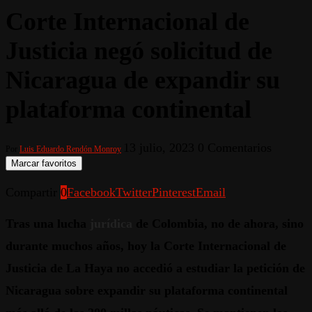
Corte Internacional de
Justicia negó solicitud de
Nicaragua de expandir su
plataforma continental
13 julio, 2023
0 Comentarios
Por
Luis Eduardo Rendón Monroy
Marcar favoritos
Compartir
0
Facebook
Twitter
Pinterest
Email
Tras una lucha
jurídica
de Colombia, no de ahora, sino
durante muchos años, hoy la Corte Internacional de
Justicia de La Haya no accedió a estudiar la petición de
Nicaragua sobre expandir su plataforma continental