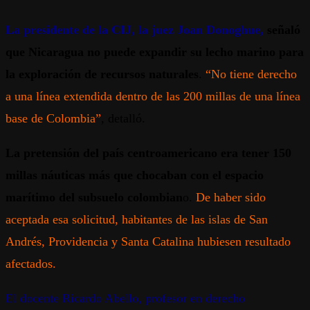
La presidente de la CIJ, la juez Joan Donoghue,
señaló
que Nicaragua no puede expandir su lecho marino para
la exploración de recursos naturales
.
“No tiene derecho
a una línea extendida dentro de las 200 millas de una línea
base de Colombia”
, detalló.
La pretensión del país centroamericano era tener 150
millas náuticas más que chocaban con el espacio
marítimo del subsuelo colombian
o.
De haber sido
aceptada esa solicitud, habitantes de las islas de San
Andrés, Providencia y Santa Catalina hubiesen resultado
afectados.
El docente Ricardo Abello, profesor en derecho