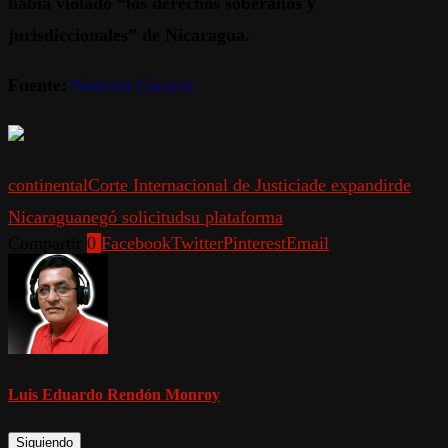
había violado “los derechos soberanos y
jurisdiccionales” de Nicaragua.
Fuente:
Noticias Caracol
continental
Corte Internacional de Justicia
de expandir
de
Nicaragua
negó solicitud
su plataforma
Compartir
0
Facebook
Twitter
Pinterest
Email
Luis Eduardo Rendón Monroy
Siguiendo