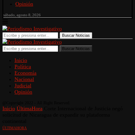
Opinión
sábado, agosto 8, 2026
Buscar Noticias
Buscar Noticias
Inicio
Política
Economía
Nacional
Judicial
Opinión
@Copyright 2022 - All Right Reserved.
Inicio
ÚltimaHora
Corte Internacional de Justicia negó
solicitud de Nicaragua de expandir su plataforma
continental
ÚLTIMAHORA