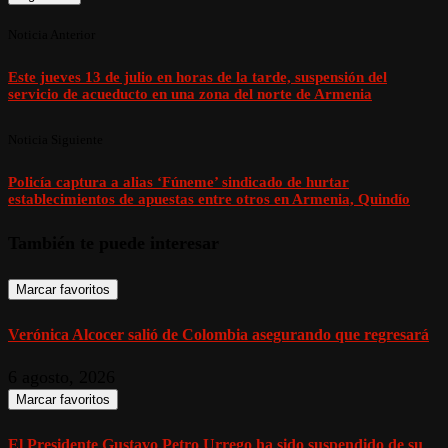
Noticia Anterior
Este jueves 13 de julio en horas de la tarde, suspensión del
servicio de acueducto en una zona del norte de Armenia
Noticia Siguiente
Policía captura a alias ‘Fúneme’ sindicado de hurtar
establecimientos de apuestas entre otros en Armenia, Quindío
También te puede interesar
Marcar favoritos
Verónica Alcocer salió de Colombia asegurando que regresará
6 agosto, 2026
Marcar favoritos
El Presidente Gustavo Petro Urrego ha sido suspendido de su