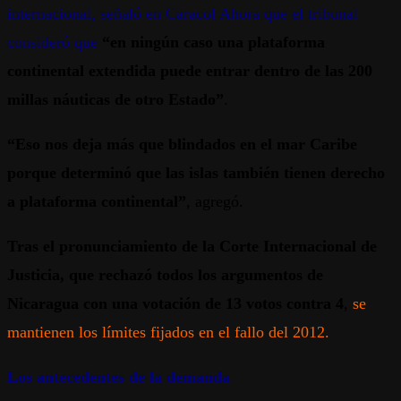
internacional, señaló en Caracol Ahora que el tribunal
consideró que
“en ningún caso una plataforma
continental extendida puede entrar dentro de las 200
millas náuticas de otro Estado”
.
“Eso nos deja más que blindados en el mar Caribe
porque determinó que las islas también tienen derecho
a plataforma continental”
, agregó.
Tras el pronunciamiento de la Corte Internacional de
Justicia, que rechazó todos los argumentos de
Nicaragua con una votación de 13 votos contra 4
,
se
mantienen los límites fijados en el fallo del 2012.
Los antecedentes de la demanda