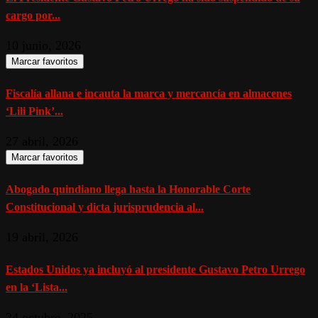
cargo por...
10 junio, 2026
Marcar favoritos
Fiscalía allana e incauta la marca y mercancía en almacenes
‘Lili Pink’...
27 abril, 2026
Marcar favoritos
Abogado quindiano llega hasta la Honorable Corte
Constitucional y dicta jurisprudencia al...
19 abril, 2026
Estados Unidos ya incluyó al presidente Gustavo Petro Urrego
en la ‘Lista...
24 octubre, 2025