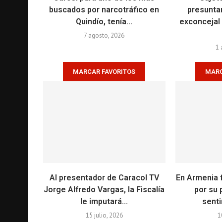
buscados por narcotráfico en
presunta
Quindío, tenía...
exconcejal 
7 agosto, 2026
1 
MARCAR FAVORITOS
MARC
Al presentador de Caracol TV
En Armenia 
Jorge Alfredo Vargas, la Fiscalía
por su 
le imputará...
senti
15 julio, 2026
1