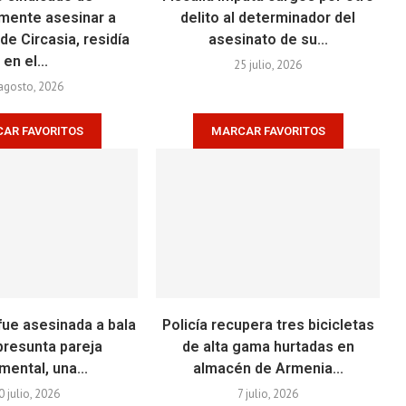
mente asesinar a
delito al determinador del
de Circasia, residía
asesinato de su...
en el...
25 julio, 2026
agosto, 2026
AR FAVORITOS
MARCAR FAVORITOS
fue asesinada a bala
Policía recupera tres bicicletas
presunta pareja
de alta gama hurtadas en
mental, una...
almacén de Armenia...
0 julio, 2026
7 julio, 2026