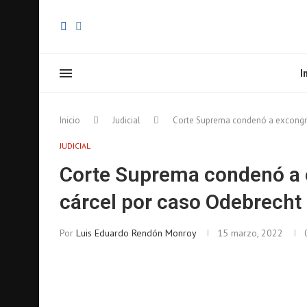
I
Inicio
Judicial
Corte Suprema condenó a excongres
JUDICIAL
Corte Suprema condenó a e
cárcel por caso Odebrecht
Por
Luis Eduardo Rendón Monroy
15 marzo, 2022