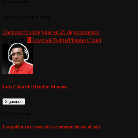
denunciados.
Fuente: Semana.com
Contratación irregular en 29 departamentos
Compartir
0
Facebook
Twitter
Pinterest
Email
Luis Eduardo Rendón Monroy
Siguiendo
Noticia Anterior
Los polémicos reyes de la contratación en el país