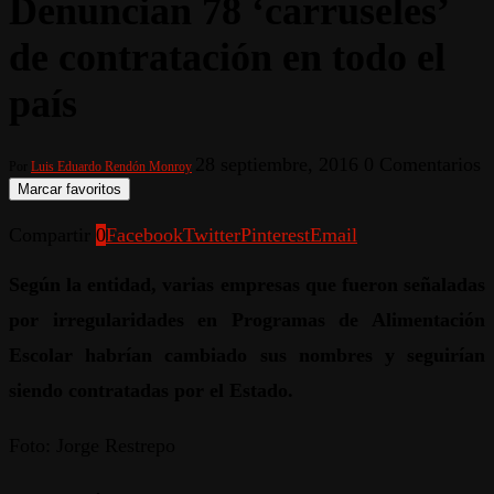
Denuncian 78 ‘carruseles’
de contratación en todo el
país
28 septiembre, 2016
0 Comentarios
Por
Luis Eduardo Rendón Monroy
Marcar favoritos
Compartir
0
Facebook
Twitter
Pinterest
Email
Según la entidad, varias empresas que fueron señaladas
por irregularidades en Programas de Alimentación
Escolar habrían cambiado sus nombres y seguirían
siendo contratadas por el Estado.
Foto: Jorge Restrepo