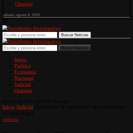
Opinión
sábado, agosto 8, 2026
Buscar Noticias
Buscar Noticias
Inicio
Política
Economía
Nacional
Judicial
Opinión
@Copyright 2022 - All Right Reserved.
Inicio
Judicial
Denuncian 78 ‘carruseles’ de contratación
en todo el país
JUDICIAL