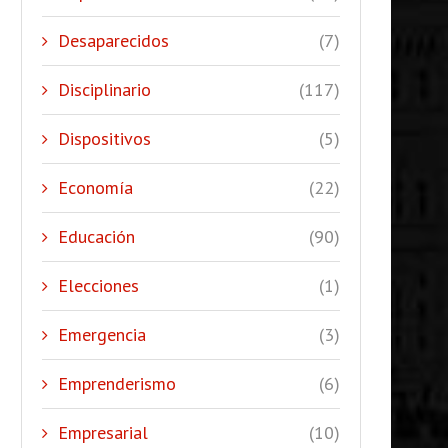
Desaparecidos
(7)
Disciplinario
(117)
Dispositivos
(5)
Economía
(22)
Educación
(90)
Elecciones
(1)
Emergencia
(3)
Emprenderismo
(6)
Empresarial
(10)