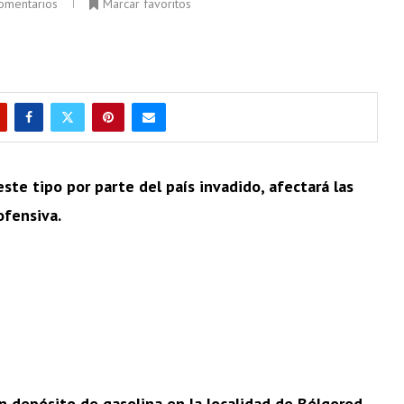
omentarios
Marcar favoritos
ste tipo por parte del país invadido, afectará las
ofensiva.
 depósito de gasolina en la localidad de Bélgorod,