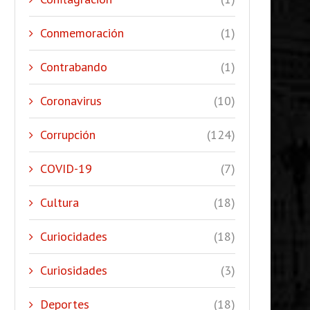
Conmemoración
(1)
Contrabando
(1)
Coronavirus
(10)
Corrupción
(124)
COVID-19
(7)
Cultura
(18)
Curiocidades
(18)
Curiosidades
(3)
Deportes
(18)