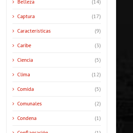
Belleza
(14)
Captura
(17)
Características
(9)
Caribe
(3)
Ciencia
(5)
Clima
(12)
Comida
(5)
Comunales
(2)
Condena
(1)
Conflagración
(1)