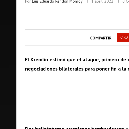
Por
Luis Eduardo Rendón Monroy
1 abril, 2022
0 C
0
COMPARTIR
El Kremlin estimó que el ataque, primero de e
negociaciones bilaterales para poner fin a la 
Dos helicópteros ucranianos bombardearon un