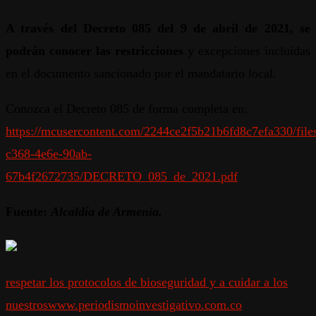
A través del Decreto 085 del 9 de abril de 2021, se
podrán conocer las restricciones
y excepciones incluidas
en el documento sancionado por el mandatario local.
Conozca el Decreto 085 de forma completa en:
https://mcusercontent.com/2244ce2f5b21b6fd8c7efa330/file
c368-4e6e-90ab-
67b4f2672735/DECRETO_085_de_2021.pdf
Fuente:
Alcaldía de Armenia.
respetar los protocolos de bioseguridad y a cuidar a los
nuestros
www.periodismoinvestigativo.com.co