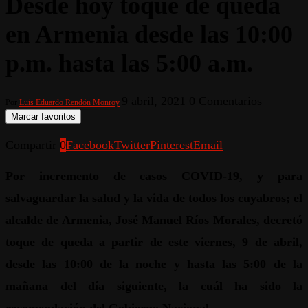
Desde hoy toque de queda
en Armenia desde las 10:00
p.m. hasta las 5:00 a.m.
9 abril, 2021
0 Comentarios
Por
Luis Eduardo Rendón Monroy
Marcar favoritos
Compartir
0
Facebook
Twitter
Pinterest
Email
Por incremento de casos COVID-19, y para
salvaguardar la salud y la vida de todos los cuyabros; el
alcalde de Armenia, José Manuel Ríos Morales, decretó
toque de queda a partir de este viernes, 9 de abril,
desde las 10:00 de la noche y hasta las 5:00 de la
mañana del día siguiente, la cuál ha sido la