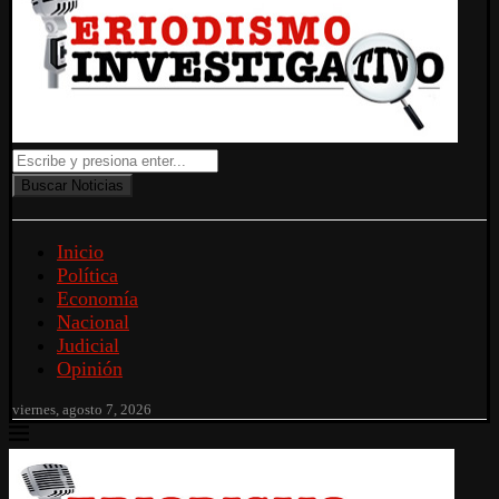
Buscar Noticias
Inicio
Política
Economía
Nacional
Judicial
Opinión
viernes, agosto 7, 2026