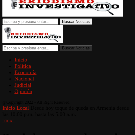
Buscar Noticias
Buscar Noticias
Inicio
Política
Economía
Nacional
Judicial
Opinión
@Copyright 2022 - All Right Reserved.
Inicio
Local
Desde hoy toque de queda en Armenia desde
las 10:00 p.m. hasta las 5:00 a.m.
LOCAL