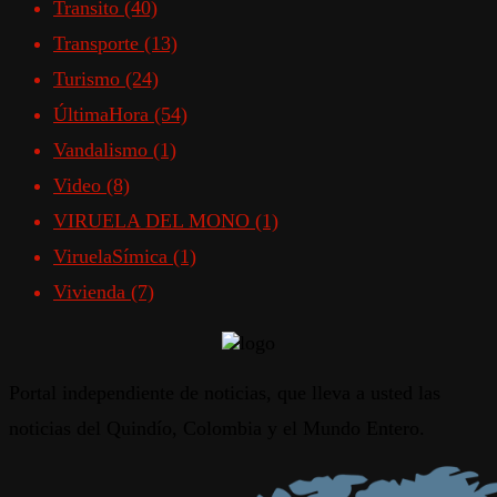
Transito
(40)
Transporte
(13)
Turismo
(24)
ÚltimaHora
(54)
Vandalismo
(1)
Video
(8)
VIRUELA DEL MONO
(1)
ViruelaSímica
(1)
Vivienda
(7)
Portal independiente de noticias, que lleva a usted las
noticias del Quindío, Colombia y el Mundo Entero.