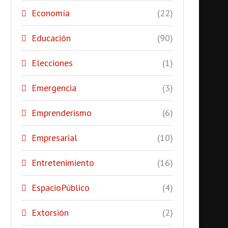
Economía
(22)
Educación
(90)
Elecciones
(1)
Emergencia
(3)
Emprenderismo
(6)
Empresarial
(10)
Entretenimiento
(16)
EspacioPúblico
(4)
Extorsión
(2)