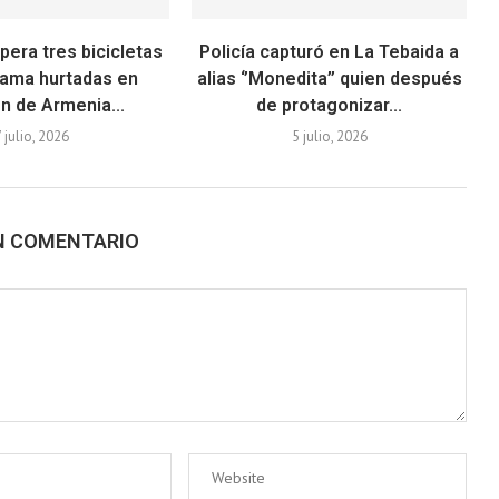
pera tres bicicletas
Policía capturó en La Tebaida a
gama hurtadas en
alias ‘’Monedita’’ quien después
n de Armenia...
de protagonizar...
7 julio, 2026
5 julio, 2026
N COMENTARIO