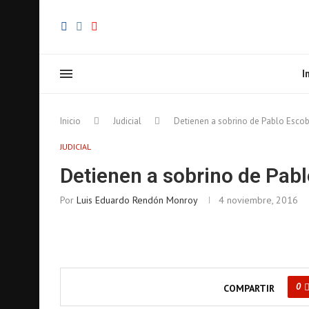
I
Inicio
Judicial
Detienen a sobrino de Pablo Escob
JUDICIAL
Detienen a sobrino de Pabl
Por
Luis Eduardo Rendón Monroy
4 noviembre, 2016
0
COMPARTIR