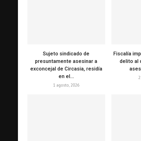
Sujeto sindicado de
Fiscalía im
presuntamente asesinar a
delito al
exconcejal de Circasia, residía
asesi
en el...
2
1 agosto, 2026