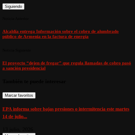
Siguiendo
Noticia Anterior
Alcaldía entrega Información sobre el cobro de alumbrado
público de Armenia en la factura de energía
Noticia Siguiente
El proyecto “dejen de fregar” que regula llamadas de cobro pasó
a sanción presidencial
También te puede interesar
Marcar favoritos
EPA informa sobre bajas presiones o intermitencia este martes
14 de julio...
13 julio, 2026