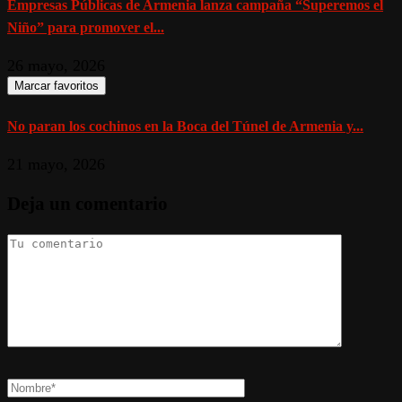
Empresas Públicas de Armenia lanza campaña “Superemos el
Niño” para promover el...
26 mayo, 2026
Marcar favoritos
No paran los cochinos en la Boca del Túnel de Armenia y...
21 mayo, 2026
Deja un comentario