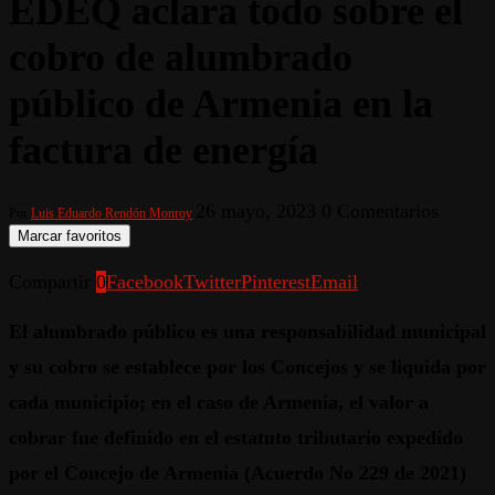
EDEQ aclara todo sobre el
cobro de alumbrado
público de Armenia en la
factura de energía
26 mayo, 2023
0 Comentarios
Por
Luis Eduardo Rendón Monroy
Marcar favoritos
Compartir
0
Facebook
Twitter
Pinterest
Email
El alumbrado público es una responsabilidad municipal
y su cobro se establece por los Concejos y se liquida por
cada municipio; en el caso de Armenia, el valor a
cobrar fue definido en el estatuto tributario expedido
por el Concejo de Armenia (Acuerdo No 229 de 2021)