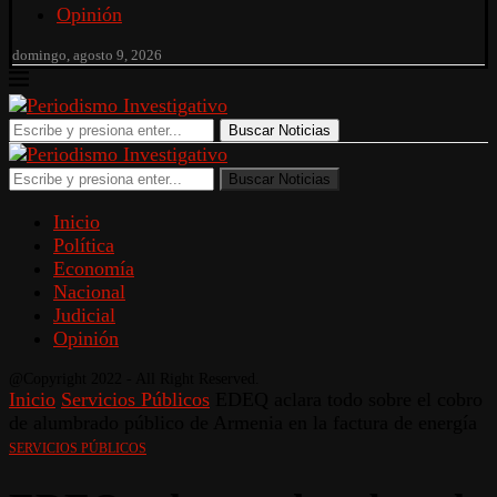
Opinión
domingo, agosto 9, 2026
Buscar Noticias
Buscar Noticias
Inicio
Política
Economía
Nacional
Judicial
Opinión
@Copyright 2022 - All Right Reserved.
Inicio
Servicios Públicos
EDEQ aclara todo sobre el cobro
de alumbrado público de Armenia en la factura de energía
SERVICIOS PÚBLICOS