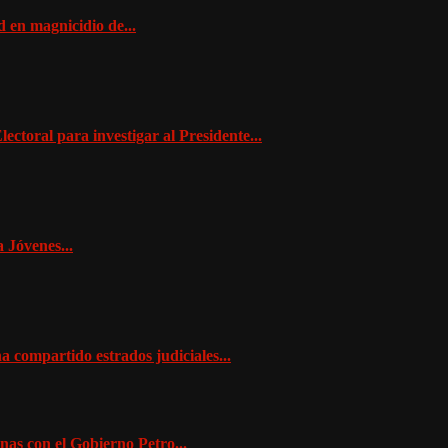
 en magnicidio de...
ctoral para investigar al Presidente...
 Jóvenes...
 compartido estrados judiciales...
as con el Gobierno Petro...