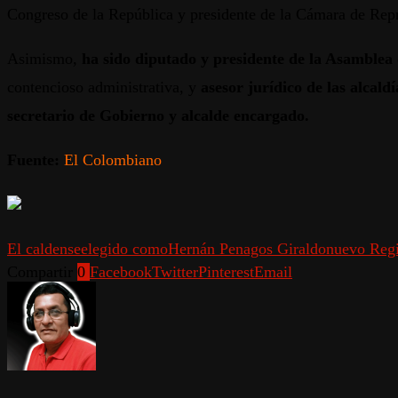
Congreso de la República y presidente de la Cámara de Repr
Asimismo,
ha sido diputado y presidente de la Asamblea
contencioso administrativa, y
asesor jurídico de las alcal
secretario de Gobierno y alcalde encargado.
Fuente:
El Colombiano
El caldense
elegido como
Hernán Penagos Giraldo
nuevo Regi
Compartir
0
Facebook
Twitter
Pinterest
Email