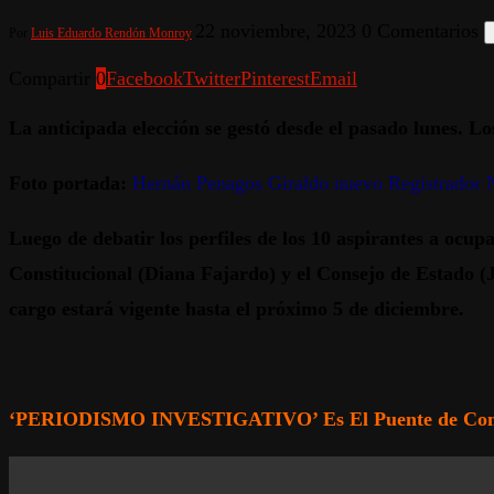
22 noviembre, 2023
0 Comentarios
Por
Luis Eduardo Rendón Monroy
Compartir
0
Facebook
Twitter
Pinterest
Email
La anticipada elección se gestó desde el pasado lunes. Los
Foto portada:
Hernán Penagos Giraldo nuevo Registrador 
Luego de debatir los perfiles de los 10 aspirantes a ocup
Constitucional (Diana Fajardo) y el Consejo de Estado 
cargo estará vigente hasta el próximo 5 de diciembre.
‘PERIODISMO INVESTIGATIVO’ Es El Puente de Comun