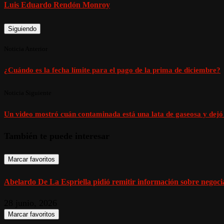
Luis Eduardo Rendón Monroy
Siguiendo
Noticia Anterior
¿Cuándo es la fecha límite para el pago de la prima de diciembre?
Noticia Siguiente
Un video mostró cuán contaminada está una lata de gaseosa y dejó 
También te puede interesar
Marcar favoritos
Abelardo De La Espriella pidió remitir información sobre negoci
28 junio, 2026
Marcar favoritos