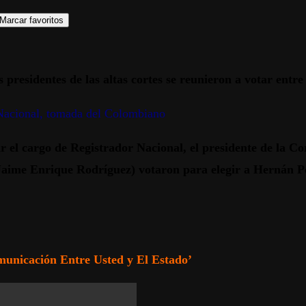
Marcar favoritos
 presidentes de las altas cortes se reunieron a votar entre
Nacional, tomada del Colombiano
ar el cargo de Registrador Nacional, el presidente de la C
(Jaime Enrique Rodríguez) votaron para elegir a Hernán 
icación Entre Usted y El Estado’