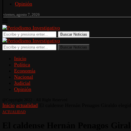
Opinión
viernes, agosto 7, 2026
Buscar Noticias
Buscar Noticias
Inicio
Política
Economía
Nacional
Judicial
Opinión
@Copyright 2022 - All Right Reserved.
Inicio
actualidad
El caldense Hernán Penagos Giraldo elegi
ACTUALIDAD
El caldense Hernán Penagos Giral