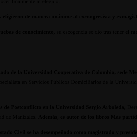
nocer finalmente al elegido.
es eligieron de manera unánime al excongresista y exmagi
ruebas de conocimiento,
su escogencia se dio tras tener
el m
sado de la Universidad Cooperativa de Colombia, sede Med
pecialista en Servicios Públicos Domiciliarios de la Univers
s de Postconflicto en la Universidad Sergio Arboleda,
Dere
dad de Manizales.
Además, es autor de los libros Más parti
Estado Civil se ha desempeñado como magistrado y preside