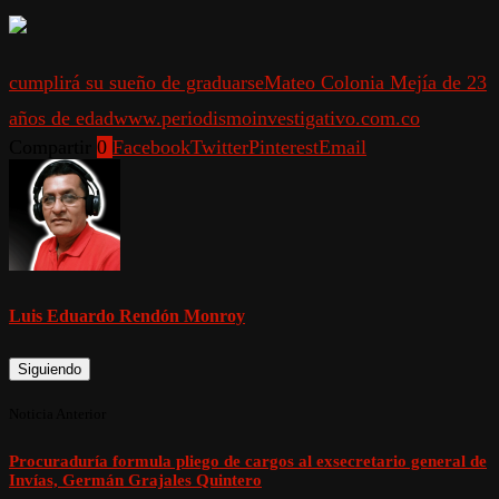
cumplirá su sueño de graduarse
Mateo Colonia Mejía de 23
años de edad
www.periodismoinvestigativo.com.co
Compartir
0
Facebook
Twitter
Pinterest
Email
Luis Eduardo Rendón Monroy
Siguiendo
Noticia Anterior
Procuraduría formula pliego de cargos al exsecretario general de
Invías, Germán Grajales Quintero