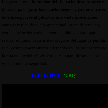
Luego entonces,
la función del despacho de aeronaves es
decisiva para garantizar vuelos seguros, ya que a través
de ella se provee al piloto de una vasta información,
como ser:
plan de vuelo operacional, orden de tanqueo,
con la cual se determina el combustible necesario para
realizar el vuelo, datos meteorológicos del lugar de partida,
ruta, destino y aeropuertos alternativos y los pronósticos de
la ruta en que deberá volar todo esto para llevar acabo un
vuelo con total seguridad.
PUBLICIDAD –
‘CRQ’