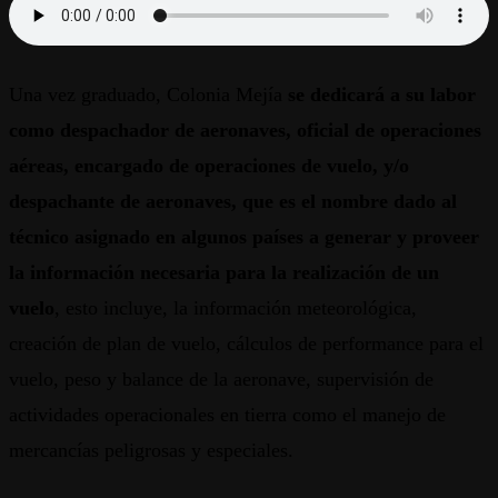
Una vez graduado, Colonia Mejía
se dedicará a su labor
como despachador de aeronaves, oficial de operaciones
aéreas, encargado de operaciones de vuelo, y/o
despachante de aeronaves, que es el nombre dado al
técnico asignado en algunos países
a generar y proveer
la información necesaria para la realización de un
vuelo
, esto incluye, la información meteorológica,
creación de plan de vuelo, cálculos de performance para el
vuelo, peso y balance de la aeronave, supervisión de
actividades operacionales en tierra como el manejo de
mercancías peligrosas y especiales.