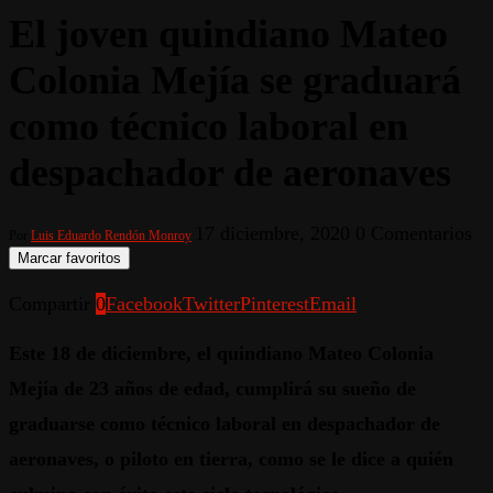
El joven quindiano Mateo
Colonia Mejía se graduará
como técnico laboral en
despachador de aeronaves
17 diciembre, 2020
0 Comentarios
Por
Luis Eduardo Rendón Monroy
Marcar favoritos
Compartir
0
Facebook
Twitter
Pinterest
Email
Este 18 de diciembre, el quindiano Mateo Colonia
Mejía de 23 años de edad, cumplirá su sueño de
graduarse como técnico laboral en despachador de
aeronaves, o piloto en tierra, como se le dice a quién