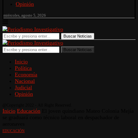
Opinión
miércoles, agosto 5, 2026
Buscar Noticias
Buscar Noticias
Inicio
Política
Economía
Nacional
Judicial
Opinión
@Copyright 2022 - All Right Reserved.
Inicio
Educación
El joven quindiano Mateo Colonia Mejía
se graduará como técnico laboral en despachador de
aeronaves
EDUCACIÓN