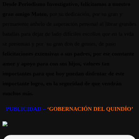
Desde Periodismo Investigativo, felicitamos a nuestro
gran amigo Mateo,
por su dedicación, por su gran y
permanente anhelo de superación personal al librar grandes
batallas para dejar de lado difíciles escollos que en la vida
se presentan y por su gran don de gentes, de paso
felicitaciones extensivas a sus padres, por ese constante
amor y apoyo para con sus hijos, valores tan
importantes para que hoy puedan disfrutar de este
importante logro, en la seguridad de que vendrán
muchos más.
PUBLICIDAD –
‘GOBERNACIÓN DEL QUINDÍO’