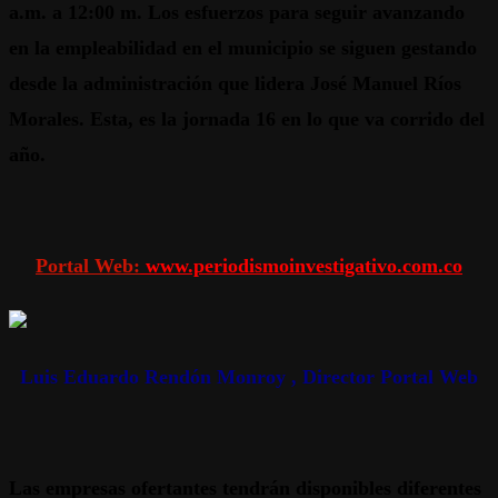
a.m. a 12:00 m. Los esfuerzos para seguir avanzando
en la empleabilidad en el municipio se siguen gestando
desde la administración que lidera José Manuel Ríos
Morales. Esta, es la jornada 16 en lo que va corrido del
año.
Portal Web:
www.periodismoinvestigativo.com.co
Luis Eduardo Rendón Monroy , Director Portal Web
Las empresas ofertantes tendrán disponibles diferentes