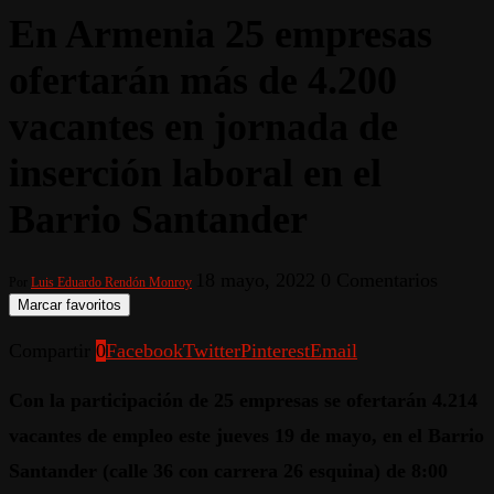
En Armenia 25 empresas
ofertarán más de 4.200
vacantes en jornada de
inserción laboral en el
Barrio Santander
18 mayo, 2022
0 Comentarios
Por
Luis Eduardo Rendón Monroy
Marcar favoritos
Compartir
0
Facebook
Twitter
Pinterest
Email
Con la participación de 25 empresas se ofertarán 4.214
vacantes de empleo este jueves 19 de mayo, en el Barrio
Santander (calle 36 con carrera 26 esquina) de 8:00