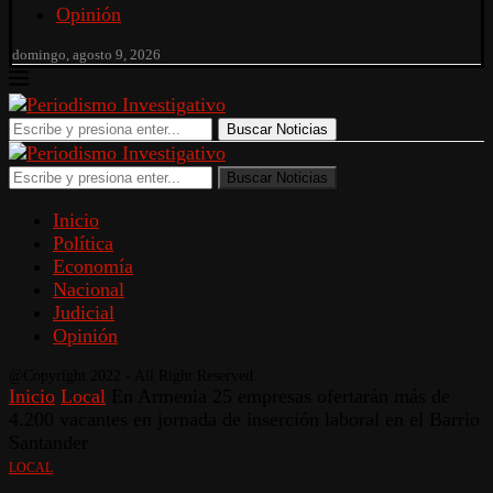
Opinión
domingo, agosto 9, 2026
Buscar Noticias
Buscar Noticias
Inicio
Política
Economía
Nacional
Judicial
Opinión
@Copyright 2022 - All Right Reserved.
Inicio
Local
En Armenia 25 empresas ofertarán más de
4.200 vacantes en jornada de inserción laboral en el Barrio
Santander
LOCAL