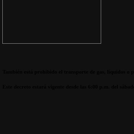
También está prohibido el transporte de gas, líquidos o 
Este decreto estará vigente desde las 6:00 p.m. del sába