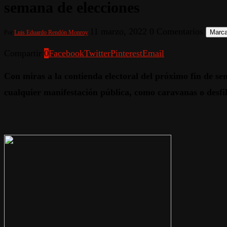
semana de elecciones
11 marzo, 2022
0 Comentarios
Marca
Por
Luis Eduardo Rendón Monroy
Compartir
0
Facebook
Twitter
Pinterest
Email
Con miras a la contienda electoral del próximo fin de se
cualquier manifestación pública, como caravanas o desfil