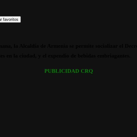
r favoritos
mana, la Alcaldía de Armenia se permite socializar el Decr
es en la ciudad, y el expendio de bebidas embriagantes.
PUBLICIDAD CRQ