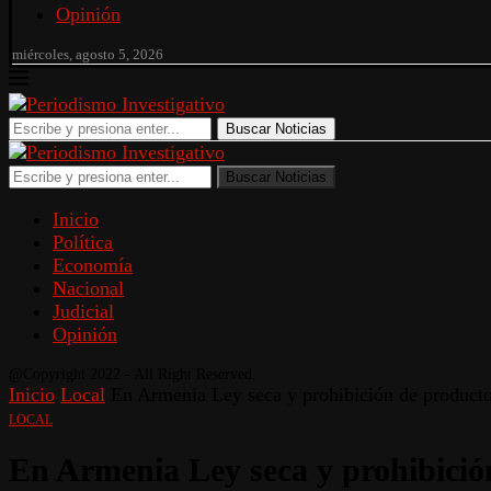
Opinión
miércoles, agosto 5, 2026
Buscar Noticias
Buscar Noticias
Inicio
Política
Economía
Nacional
Judicial
Opinión
@Copyright 2022 - All Right Reserved.
Inicio
Local
En Armenia Ley seca y prohibición de productos 
LOCAL
En Armenia Ley seca y prohibición 