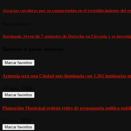
¡Gracias cuyabros por su comprensión en el restablecimiento del 
Noticia Siguiente
Asesinada Joven de 7 semestre de Derecho en Circasia y se investig
También te puede interesar
Marcar favoritos
Armenia será una Ciudad más iluminada con 1.361 luminarias mo
13 julio, 2026
Marcar favoritos
Planeación Municipal ordenó retiro de propaganda política publica
4 junio, 2026
Marcar favoritos