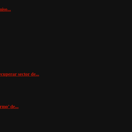
iso...
cuperar sector de...
rmo’ de...