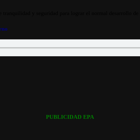
tranquilidad y seguridad para lograr el normal desarrollo de 
rno
PUBLICIDAD EPA