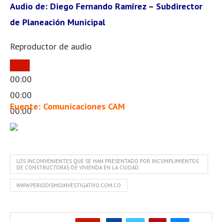
Audio de: Diego Fernando Ramírez – Subdirector
de Planeación Municipal
Reproductor de audio
00:00
00:00
Fuente: Comunicaciones CAM
00:00
LOS INCONVENIENTES QUE SE HAN PRESENTADO POR INCUMPLIMIENTOS
DE CONSTRUCTORAS DE VIVIENDA EN LA CIUDAD
WWW.PERIODISMOINVESTIGATIVO.COM.CO