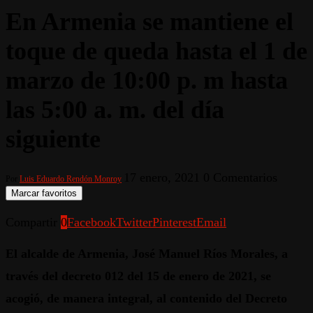
En Armenia se mantiene el
toque de queda hasta el 1 de
marzo de 10:00 p. m hasta
las 5:00 a. m. del día
siguiente
17 enero, 2021
0 Comentarios
Por
Luis Eduardo Rendón Monroy
Marcar favoritos
Compartir
0
Facebook
Twitter
Pinterest
Email
El alcalde de Armenia, José Manuel Ríos Morales, a
través del decreto 012 del 15 de enero de 2021, se
acogió, de manera integral, al contenido del Decreto