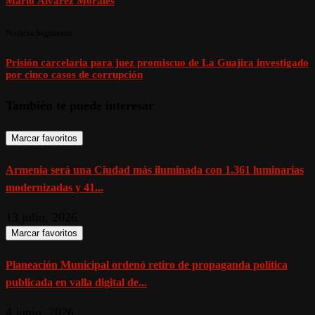
Mario Álvarez Morales
Noticia Siguiente
Prisión carcelaria para juez promiscuo de La Guajira investigado
por cinco casos de corrupción
También te puede interesar
Marcar favoritos
Armenia será una Ciudad más iluminada con 1.361 luminarias
modernizadas y 41...
13 julio, 2026
Marcar favoritos
Planeación Municipal ordenó retiro de propaganda política
publicada en valla digital de...
4 junio, 2026