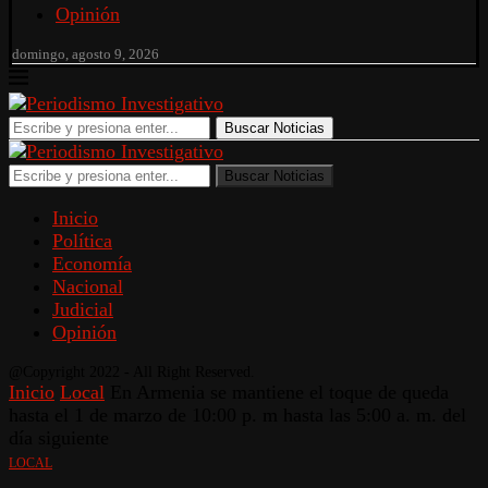
Opinión
domingo, agosto 9, 2026
Buscar Noticias
Buscar Noticias
Inicio
Política
Economía
Nacional
Judicial
Opinión
@Copyright 2022 - All Right Reserved.
Inicio
Local
En Armenia se mantiene el toque de queda
hasta el 1 de marzo de 10:00 p. m hasta las 5:00 a. m. del
día siguiente
LOCAL