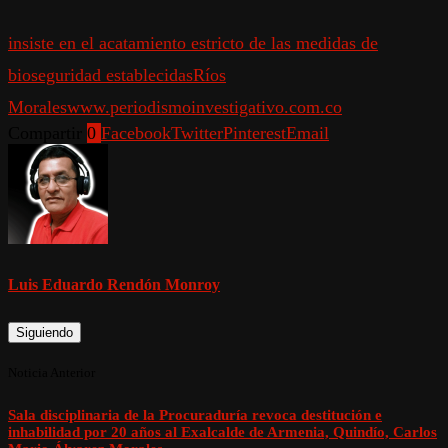
insiste en el acatamiento estricto de las medidas de
bioseguridad establecidas
Ríos
Morales
www.periodismoinvestigativo.com.co
Compartir
0
Facebook
Twitter
Pinterest
Email
Luis Eduardo Rendón Monroy
Siguiendo
Noticia Anterior
Sala disciplinaria de la Procuraduría revoca destitución e
inhabilidad por 20 años al Exalcalde de Armenia, Quindío, Carlos