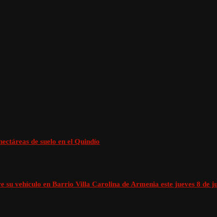
ectáreas de suelo en el Quindío
e su vehículo en Barrio Villa Carolina de Armenia este jueves 8 de j