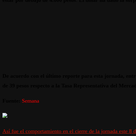
estar por debajo de 4.000 pesos
.
El dólar ha dado la sorp
De acuerdo con el último reporte para esta jornada, entre
de 39 pesos respecto a la Tasa Representativa del Merca
Fuente:
Semana
Así fue el comportamiento en el cierre de la jornada este 8 d