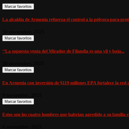
Marcar favoritos
La alcaldía de Armenia refuerza el control a la pólvora para prote
30 noviembre, 2025
Marcar favoritos
‘’La supuesta venta del Mirador de Filandia es una vil y baja...
30 noviembre, 2025
Marcar favoritos
En Armenia con inversión de $119 millones EPA fortalece la red d
9 noviembre, 2025
Marcar favoritos
Estos son los cuatro hombres que habrían agredido a su familia en
6 noviembre, 2025