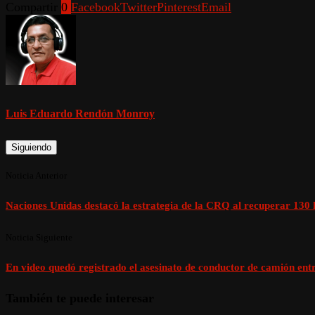
Compartir
0
Facebook
Twitter
Pinterest
Email
Luis Eduardo Rendón Monroy
Siguiendo
Noticia Anterior
Naciones Unidas destacó la estrategia de la CRQ al recuperar 130 h
Noticia Siguiente
En video quedó registrado el asesinato de conductor de camión entr
También te puede interesar