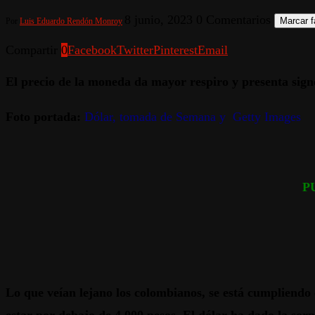
8 junio, 2023
0 Comentarios
Marcar f
Por
Luis Eduardo Rendón Monroy
Compartir
0
Facebook
Twitter
Pinterest
Email
El precio de la moneda da mayor respiro y presenta sign
Foto portada:
Dólar, tomada de Semana y Getty Images
P
Lo que veían lejano los colombianos, se está cumpliendo 