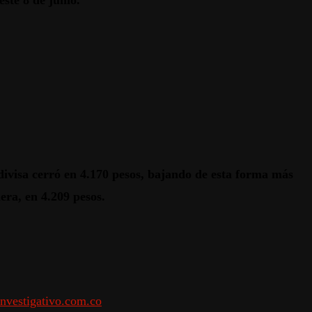
este 8 de junio.
ivisa cerró en 4.170 pesos,
bajando de esta forma más
era, en 4.209 pesos.
nvestigativo.com.co