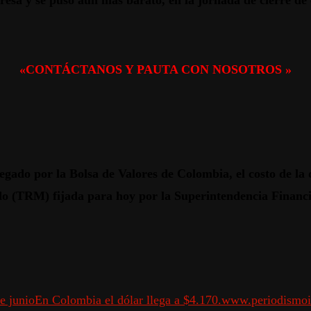
resa y se puso aún más barato, en la jornada de cierre de 
«CONTÁCTANOS Y PAUTA CON NOSOTROS »
gado por la Bolsa de Valores de Colombia, el costo de la d
do (TRM) fijada para hoy por la Superintendencia Financi
e junio
En Colombia el dólar llega a $4.170.
www.periodismoi