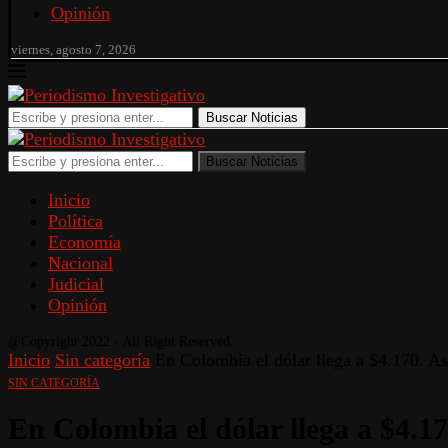
Opinión
viernes, agosto 7, 2026
Buscar Noticias
Buscar Noticias
Inicio
Política
Economía
Nacional
Judicial
Opinión
@Copyright 2022 - All Right Reserved.
Inicio
Sin categoría
En Colombia el dólar llega a $4.170. Así
SIN CATEGORÍA
En Colombia el dólar llega a $4.17