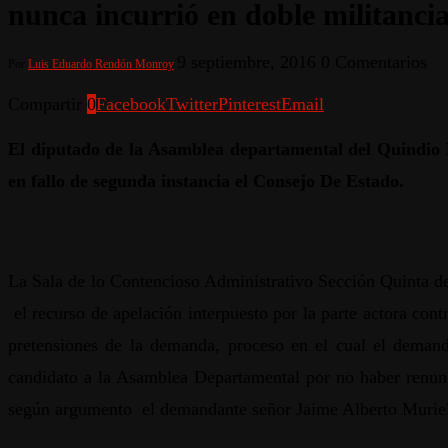
nunca incurrió en doble militanci
9 septiembre, 2016
0 Comentarios
Por
Luis Eduardo Rendón Monroy
Compartir
0
Facebook
Twitter
Pinterest
Email
El diputado de la Asamblea departamental del Quindio D
en fallo de segunda instancia el Consejo De Estado.
La Sala de lo Contencioso Administrativo Sección Quinta d
el recurso de apelación interpuesto por la parte actora cont
pretensiones de la demanda, proceso en el cual el demand
candidato a la Asamblea Departamental por no haber renunc
según argumento el demandante señor Jaime Alberto Muriel