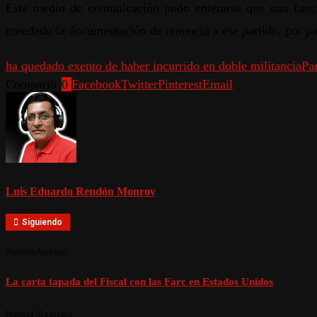
Este medio de comunicación pudo enterarse que una fun
enredado la documentación de renuncia a ese partido, por pa
ha quedado exento de haber incurrido en doble militancia
Pa
Compartir
0
Facebook
Twitter
Pinterest
Email
Luis Eduardo Rendón Monroy
Siguiendo
Noticia Anterior
La carta tapada del Fiscal con las Farc en Estados Unidos
Noticia Siguiente