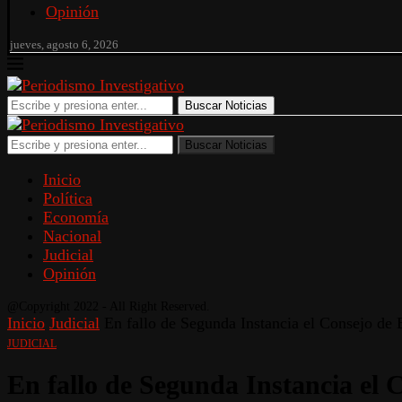
Opinión
jueves, agosto 6, 2026
Buscar Noticias
Buscar Noticias
Inicio
Política
Economía
Nacional
Judicial
Opinión
@Copyright 2022 - All Right Reserved.
Inicio
Judicial
En fallo de Segunda Instancia el Consejo de 
JUDICIAL
En fallo de Segunda Instancia el 