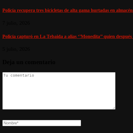
Policía recupera tres bicicletas de alta gama hurtadas en almacén
7 julio, 2026
Policía capturó en La Tebaida a alias ‘’Monedita’’ quien después 
5 julio, 2026
Deja un comentario