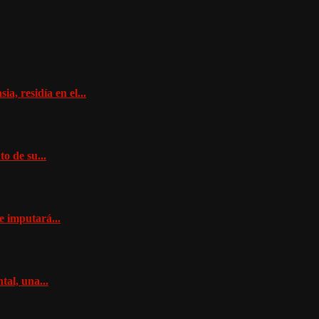
a, residía en el...
o de su...
e imputará...
al, una...