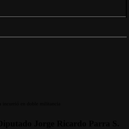
 incurrió en doble militancia
 Diputado Jorge Ricardo Parra S.