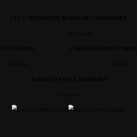
LUCY JEANNETTE BERMÚDEZ BERMÚDEZ
Presidente
RAUJO OÑATE
CARLOS ENRIQUE MOR
Consejera Consejero
ALBERTO YÉPEZ BARREIRO
Consejero