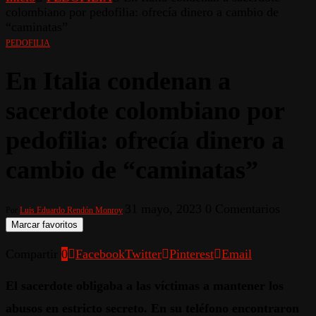
colombiano por pedofilia: ofrecía dinero a cambio de
“caminatas”
PEDOFILIA
En Italia condenan a
sacerdote colombiano por
pedofilia: ofrecía dinero a
cambio de “caminatas”
31 mayo, 2023
0 Comentarios
Por
Luis Eduardo Rendón Monroy
Marcar favoritos
Compartir
0
Facebook
Twitter
Pinterest
Email
El sacerdote obligaba a las víctimas a mantener los
abusos en estricto secreto. En su teléfono encontraron