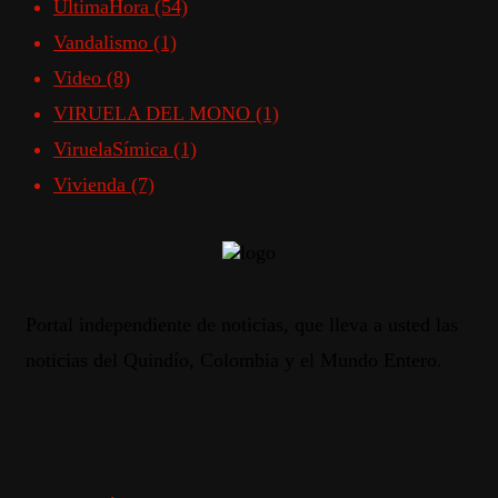
ÚltimaHora
(54)
Vandalismo
(1)
Video
(8)
VIRUELA DEL MONO
(1)
ViruelaSímica
(1)
Vivienda
(7)
Portal independiente de noticias, que lleva a usted las
noticias del Quindío, Colombia y el Mundo Entero.