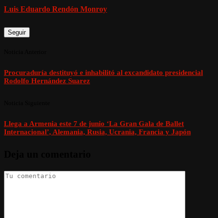
Luis Eduardo Rendón Monroy
Seguir
Noticia Anterior
Procuraduría destituyó e inhabilitó al excandidato presidencial
Rodolfo Hernández Suarez
Noticia Siguiente
Llega a Armenia este 7 de junio ‘La Gran Gala de Ballet
Internacional’, Alemania, Rusia, Ucrania, Francia y Japón
Deja un comentario