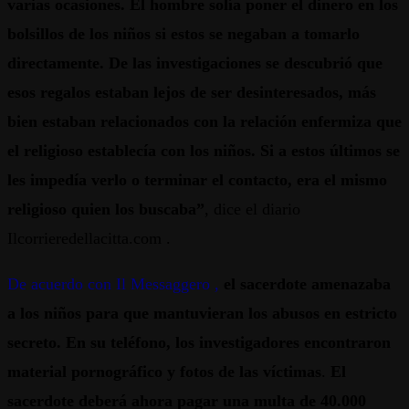
varias ocasiones.
El hombre solía poner el dinero en los
bolsillos de los niños si estos se negaban a tomarlo
directamente. De las investigaciones se descubrió que
esos regalos estaban lejos de ser desinteresados, más
bien estaban relacionados con la relación enfermiza que
el religioso establecía con los niños. Si a estos últimos se
les impedía verlo o terminar el contacto, era el mismo
religioso quien los buscaba”
, dice el diario
Ilcorrieredellacitta.com .
De acuerdo con Il Messaggero ,
el sacerdote amenazaba
a los niños para que mantuvieran los abusos en estricto
secreto. En su teléfono, los investigadores encontraron
material pornográfico y fotos de las víctimas
.
El
sacerdote deberá ahora pagar una multa de 40.000