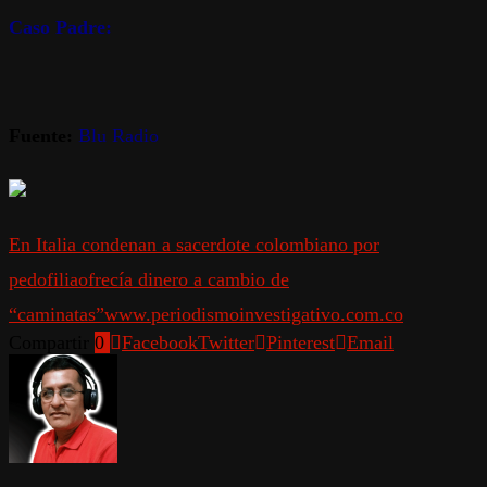
Caso Padre:
Fuente:
Blu Radio
En Italia condenan a sacerdote colombiano por
pedofilia
ofrecía dinero a cambio de
“caminatas”
www.periodismoinvestigativo.com.co
Compartir
0
Facebook
Twitter
Pinterest
Email