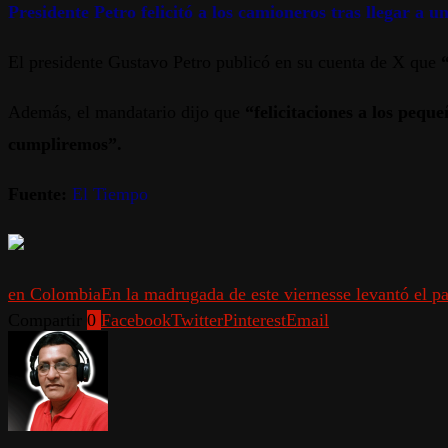
Presidente Petro felicitó a los camioneros tras llegar a u
El presidente Gustavo Petro publicó en su cuenta de X que
Además, el mandatario dijo que
“felicitaciones a los pequ
cumpliremos”.
Fuente:
El Tiempo
en Colombia
En la madrugada de este viernes
se levantó el p
Compartir
0
Facebook
Twitter
Pinterest
Email