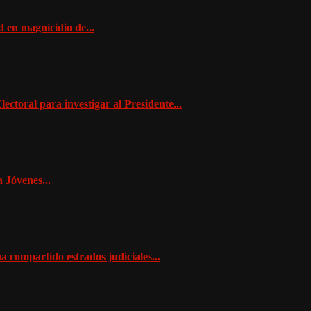
 en magnicidio de...
ctoral para investigar al Presidente...
 Jóvenes...
 compartido estrados judiciales...