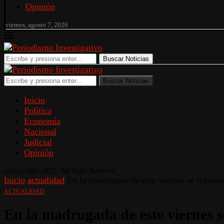
Opinión
viernes, agosto 7, 2026
Buscar Noticias
Buscar Noticias
Inicio
Política
Economía
Nacional
Judicial
Opinión
@Copyright 2022 - All Right Reserved.
Inicio
actualidad
En la madrugada de este viernes se levant
ACTUALIDAD
En la madrugada de este viernes s