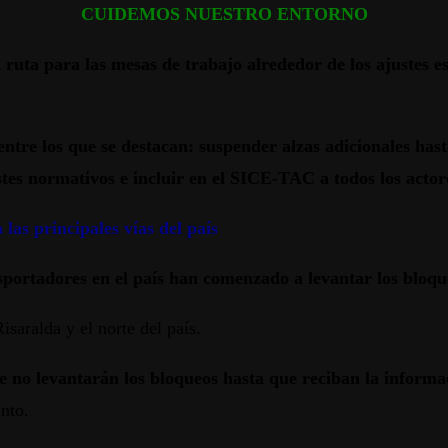
CUI
DEMOS NUESTRO ENTORNO
a ruta para las mesas de trabajo
alrededor de los ajustes e
ntre los que se destacan: suspender alzas adicionales hast
stes normativos e incluir en el SICE-TAC a todos los actor
las principales vías del país
sportadores en el país han comenzado a levantar los bloqu
isaralda y el norte del país.
 no levantarán los bloqueos hasta que reciban la informaci
unto.