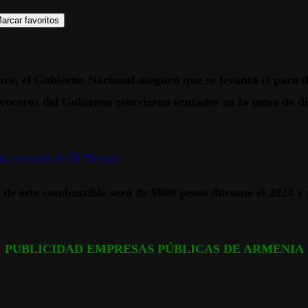
arcar favoritos
bre, el Gobierno Nacional aseguró que se levanta el paro 
oceros del Gobierno estuvieron sentados en la mesa de diá
ia, tomada de El Tiempo
o de este combustible será de $800 pesos durante el 2024 y
PUBLICIDAD EMPRESAS PÚBLICAS DE ARMENIA