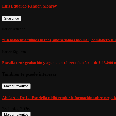
Luis Eduardo Rendón Monroy
Siguiendo
Noticia Anterior
“En pandemia fuimos héroes, ahora somos basura”, camionero le re
Noticia Siguiente
Fiscalía tiene grabación y agente encubierto de oferta de $ 13.00
También te puede interesar
Marcar favoritos
Abelardo De La Espriella pidió remitir información sobre negoci
28 junio, 2026
Marcar favoritos