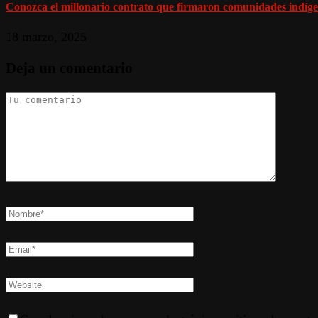
Conozca el millonario contrato que firmaron comunidades indígen
18 marzo, 2025
Deja un comentario