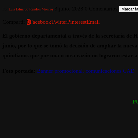
3 julio, 2023
0 Comentarios
Marcar fa
Por
Luis Eduardo Rendón Monroy
Compartir
0
Facebook
Twitter
Pinterest
Email
El gobierno departamental a través de la secretaría de Ha
junio, por lo que se tomó la decisión de ampliar la nueva 
quindianos que por una u otra razón no lograron estar al 
Foto portada:
Banner promocional, comunicaciones CAD
P