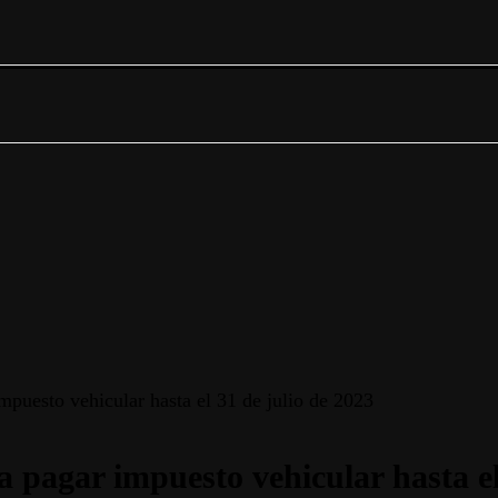
mpuesto vehicular hasta el 31 de julio de 2023
a pagar impuesto vehicular hasta el