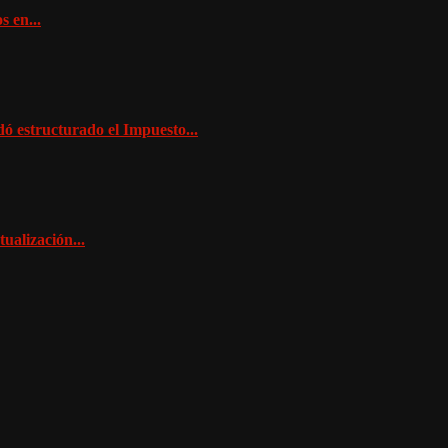
s en...
ó estructurado el Impuesto...
ualización...