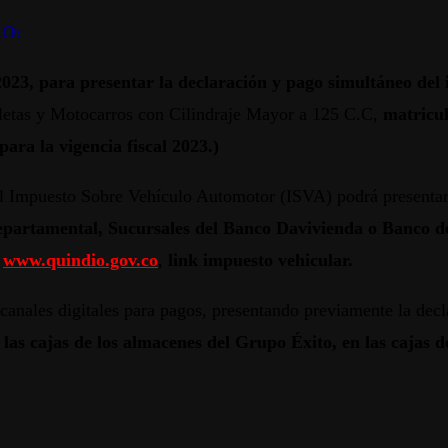
RO:
 para presentar la declaración y pago simultáneo del 
letas y Motocarros con Cilindraje Mayor a 125 C.C,
matricul
ara la vigencia fiscal 2023.)
l Impuesto Sobre Vehículo Automotor (ISVA) podrá presentars
partamental, Sucursales del Banco Davivienda o Banco del
www.quindio.gov.co
,
link impuesto vehicular.
canales digitales para pagos, presentando previamente la decl
 las cajas de los almacenes del Grupo Éxito, en las cajas