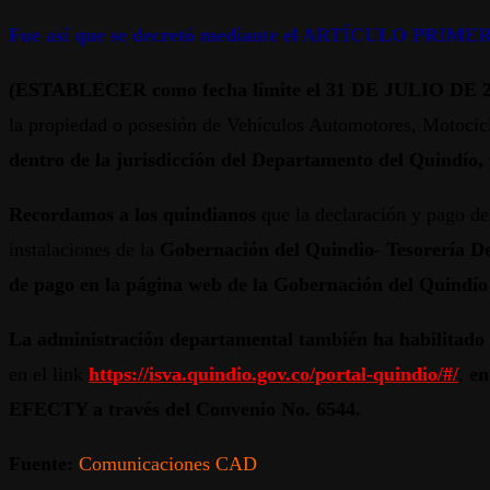
Fue así que se decretó mediante el ARTÍCULO PRIME
(ESTABLECER como fecha límite el 31 DE JULIO DE 2023,
la propiedad o posesión de Vehículos Automotores, Motocic
dentro de la jurisdicción del Departamento del Quindío, p
Recordamos a los quindianos
que la declaración y pago de
instalaciones de la
Gobernación del Quindio- Tesorería De
de pago en la página web de la Gobernación del Quindío
La administración departamental también ha habilitado
en el link
https://isva.quindio.gov.co/portal-quindio/#/
,
en
EFECTY a través del Convenio No. 6544.
Fuente:
Comunicaciones CAD