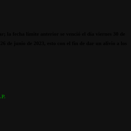
 la fecha límite anterior se venció el día viernes 30 de
6 de junio de 2023, esto con el fin de dar un alivio a los
P.