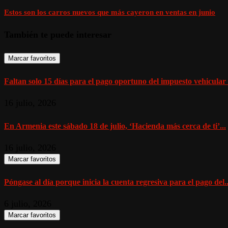
Estos son los carros nuevos que más cayeron en ventas en junio
También te puede interesar
Marcar favoritos
Faltan solo 15 días para el pago oportuno del impuesto vehicular 
16 julio, 2026
En Armenia este sábado 18 de julio, ‘Hacienda más cerca de ti’...
16 julio, 2026
Marcar favoritos
Póngase al día porque inicia la cuenta regresiva para el pago del..
6 julio, 2026
Marcar favoritos