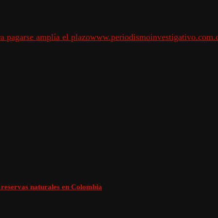
ra pagar
se amplía el plazo
www.periodismoinvestigativo.com.
reservas naturales en Colombia