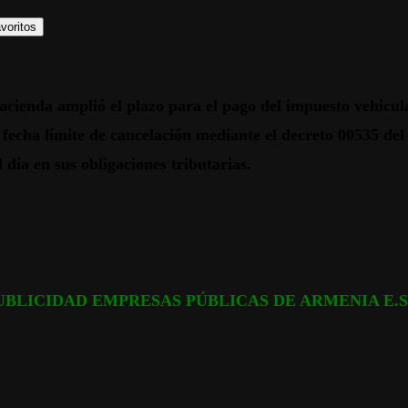
voritos
cienda amplió el plazo para el pago del impuesto vehicular;
fecha límite de cancelación mediante el decreto 00535 del 2
día en sus obligaciones tributarias.
UBLICIDAD EMPRESAS PÚBLICAS DE ARMENIA E.S.