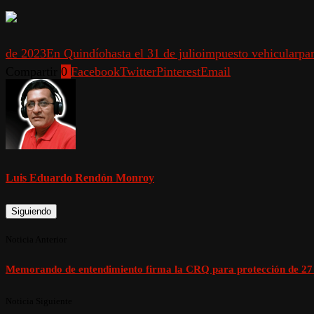
de 2023
En Quindío
hasta el 31 de julio
impuesto vehicular
pa
Compartir
0
Facebook
Twitter
Pinterest
Email
Luis Eduardo Rendón Monroy
Siguiendo
Noticia Anterior
Memorando de entendimiento firma la CRQ para protección de 27 
Noticia Siguiente