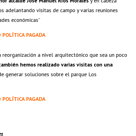
eñor alcalde José Manuel Ríos Morales
y en cabeza
 adelantando visitas de campo y varias reuniones
dades económicas”
D POLÍTICA PAGADA
 reorganización a nivel arquitectónico que sea un poco
ambién hemos realizado varias visitas con una
de generar soluciones sobre el parque Los
D POLÍTICA PAGADA
es