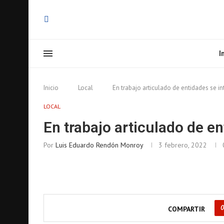
I
Inicio
Local
En trabajo articulado de entidades se i
LOCAL
En trabajo articulado de e
Por
Luis Eduardo Rendón Monroy
3 febrero, 2022
COMPARTIR