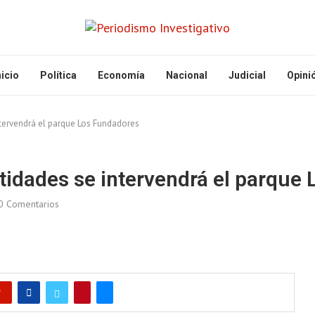
nicio
Política
Economía
Nacional
Judicial
Opini
ntervendrá el parque Los Fundadores
ntidades se intervendrá el parque
0 Comentarios
0