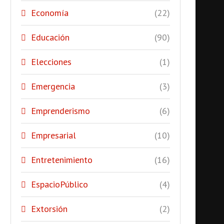
Economía
(22)
Educación
(90)
Elecciones
(1)
Emergencia
(3)
Emprenderismo
(6)
Empresarial
(10)
Entretenimiento
(16)
EspacioPúblico
(4)
Extorsión
(2)