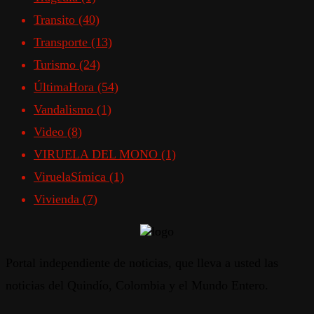
Transito
(40)
Transporte
(13)
Turismo
(24)
ÚltimaHora
(54)
Vandalismo
(1)
Video
(8)
VIRUELA DEL MONO
(1)
ViruelaSímica
(1)
Vivienda
(7)
Portal independiente de noticias, que lleva a usted las
noticias del Quindío, Colombia y el Mundo Entero.