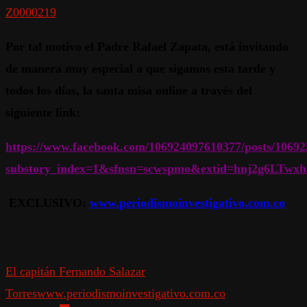
Z0000219
Por tal motivo el Padre Rafael Zapata, está invitando
de manera muy especial a que sigamos esta tarde y
todos los días, la santa misa online a través del
siguiente link:
https://www.facebook.com/106924097610377/posts/1069
substory_index=1&sfnsn=scwspmo&extid=hnj2g6LTwx
EXCLUSIVO:
www.periodismoinvestigativo.com.co
El capitán Fernando Salazar
Torres
www.periodismoinvestigativo.com.co