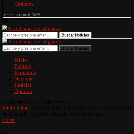
Opinión
sábado, agosto 8, 2026
Buscar Noticias
Buscar Noticias
Inicio
Política
Economía
Nacional
Judicial
Opinión
@Copyright 2022 - All Right Reserved.
Inicio
Salud
Excomandante del cuerpo oficial de bomberos
de Armenia, Quindío afectado por coronavirus
SALUD