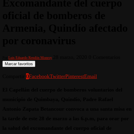
Excomandante del cuerpo
oficial de bomberos de
Armenia, Quindío afectado
por coronavirus
28 marzo, 2020
0 Comentarios
Por
Luis Eduardo Rendón Monroy
Marcar favoritos
Compartir
0
Facebook
Twitter
Pinterest
Email
El Capellán del cuerpo de bomberos voluntarios del
municipio de Quimbaya, Quindío, Padre Rafael
Antonio Zapata Betancour convoca a una santa misa en
la tarde de este 28 de marzo a las 6.p.m, para orar por
la salud del excomandante del cuerpo oficial de