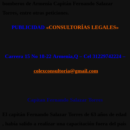
bomberos de Armenia Capitán Fernando Salazar
Torres, entre otras peticiones.
PUBLICIDAD
«CONSULTORÍAS LEGALES»
Carrera 15 No 18-22 Armenia,Q – Cel 31229742224 –
colexconsultoria@gmail.com
Capitan Fernando Salazar Torres
El capitán Fernando Salazar Torres de 63 años de edad
, había salido a realizar una capacitación fuera del país