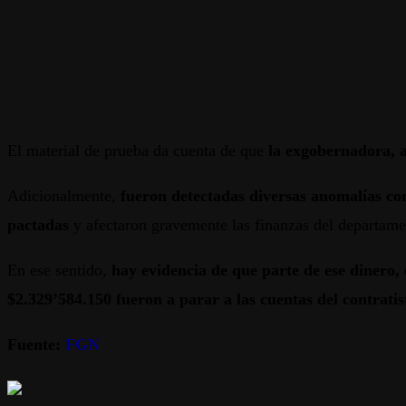
El material de prueba da cuenta de que
la exgobernadora, al
Adicionalmente,
fueron detectadas diversas anomalías com
pactadas
y afectaron gravemente las finanzas del departame
En ese sentido,
hay evidencia de que parte de ese dinero,
$2.329’584.150 fueron a parar a las cuentas del contratis
Fuente:
FGN