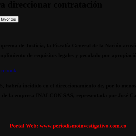
a direccionar contratación
 favoritos
Suprema de Justicia, la Fiscalía General de la Nación ac
umplimiento de requisitos legales y peculado por apropiaci
acebook
15,
habría incidido en el direccionamiento de, por lo menos,
s de la empresa INALCON SAS, representada por José C
Portal Web: www.periodismoinvestigativo.com.co