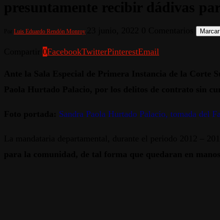
presuntamente recibir dádivas par
23 junio, 2022
0 Comentarios
Marcar
Por
Luis Eduardo Rendón Monroy
Compartir
0
Facebook
Twitter
Pinterest
Email
Ante la Sala Especial de Primera Instancia de la Corte 
Paola Hurtado Palacio, por los delitos de contrato sin c
Foto portada:
Sandra Paola Hurtado Palacio, tomada del F
La mandataria departamental, durante el periodo 2012 – 20
para la comunidad, de tal forma que quedaran en mano