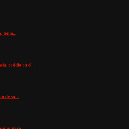
 tenía...
a, residía en el...
o de su...
e imputará...