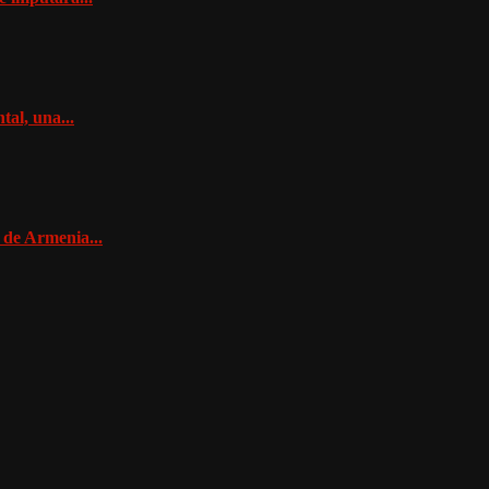
al, una...
 de Armenia...