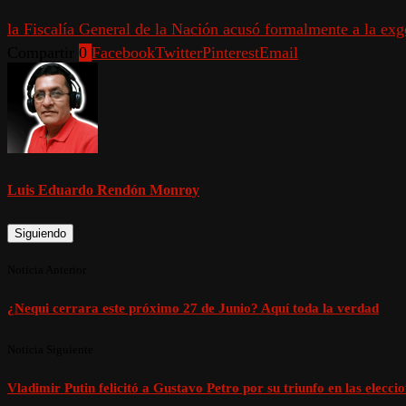
la Fiscalía General de la Nación acusó formalmente a la ex
Compartir
0
Facebook
Twitter
Pinterest
Email
Luis Eduardo Rendón Monroy
Siguiendo
Noticia Anterior
¿Nequi cerrara este próximo 27 de Junio? Aquí toda la verdad
Noticia Siguiente
Vladimir Putin felicitó a Gustavo Petro por su triunfo en las elecci