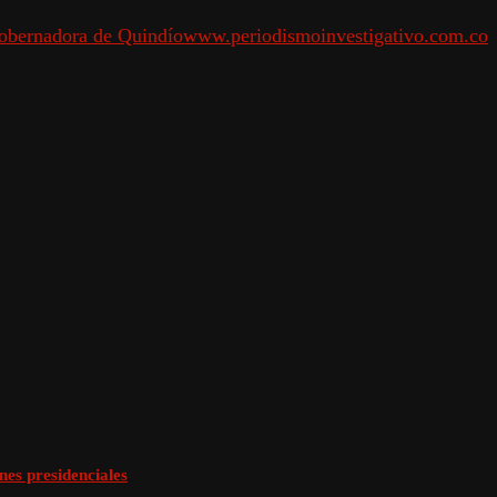
gobernadora de Quindío
www.periodismoinvestigativo.com.co
ones presidenciales