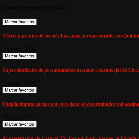
También te puede interesar
Marcar favoritos
Cárcel para uno de los más buscados por narcotráfico en Quindío,
7 agosto, 2026
Marcar favoritos
Sujeto sindicado de presuntamente asesinar a exconcejal de Circasi
1 agosto, 2026
Marcar favoritos
Fiscalía imputa cargos por otro delito al determinador del asesinat
25 julio, 2026
Marcar favoritos
Al presentador de Caracol TV Jorge Alfredo Vargas, la Fiscalía l