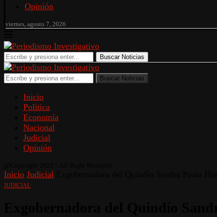
Opinión
viernes, agosto 7, 2026
Buscar Noticias
Buscar Noticias
Inicio
Política
Economía
Nacional
Judicial
Opinión
@Copyright 2022 - All Right Reserved.
Inicio
Judicial
Exgobernadora del Quindío Sandra Paola Hurta
JUDICIAL
Exgobernadora del Quindío Sandr