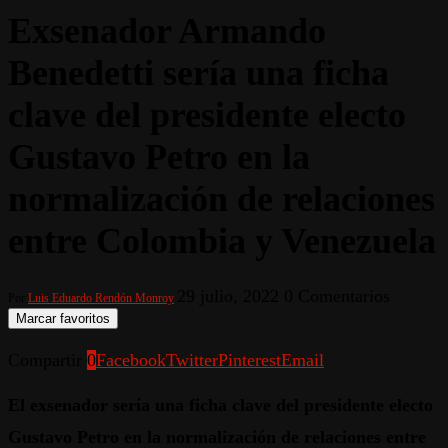
Exsenador Armando
Benedetti sería una ficha
clave del presidente electo
Gustavo Petro en la
normalización de relaciones
entre Colombia y Venezuela
29 julio, 2022
0 Comentarios
Por
Luis Eduardo Rendón Monroy
Marcar favoritos
Compartir
0
Facebook
Twitter
Pinterest
Email
El exsenador sería una ficha clave del presidente electo
Gustavo Petro en la normalización de relaciones entre