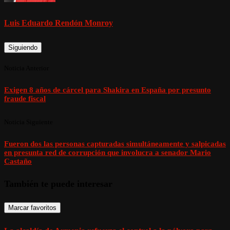
Luis Eduardo Rendón Monroy
Siguiendo
Noticia Anterior
Exigen 8 años de cárcel para Shakira en España por presunto
fraude fiscal
Noticia Siguiente
Fueron dos las personas capturadas simultáneamente y salpicadas
en presunta red de corrupción que involucra a senador Mario
Castaño
También te puede interesar
Marcar favoritos