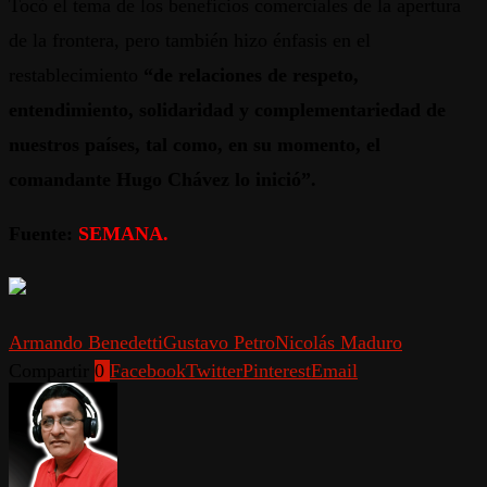
Tocó el tema de los beneficios comerciales de la apertura
de la frontera, pero también hizo énfasis en el
restablecimiento
“de relaciones de respeto,
entendimiento, solidaridad y complementariedad de
nuestros países, tal como, en su momento, el
comandante Hugo Chávez lo inició”.
Fuente:
SEMANA.
Armando Benedetti
Gustavo Petro
Nicolás Maduro
Compartir
0
Facebook
Twitter
Pinterest
Email