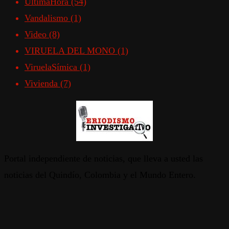
ÚltimaHora
(54)
Vandalismo
(1)
Video
(8)
VIRUELA DEL MONO
(1)
ViruelaSímica
(1)
Vivienda
(7)
Portal independiente de noticias, que lleva a usted las
noticias del Quindío, Colombia y el Mundo Entero.