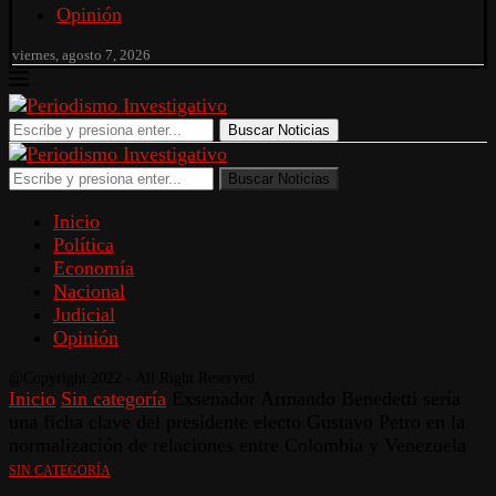
Opinión
viernes, agosto 7, 2026
Buscar Noticias
Buscar Noticias
Inicio
Política
Economía
Nacional
Judicial
Opinión
@Copyright 2022 - All Right Reserved.
Inicio
Sin categoría
Exsenador Armando Benedetti sería
una ficha clave del presidente electo Gustavo Petro en la
normalización de relaciones entre Colombia y Venezuela
SIN CATEGORÍA