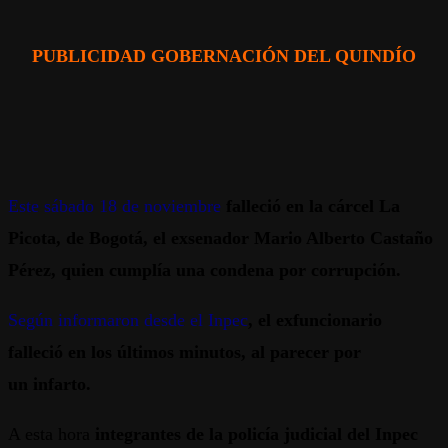
PUBLICIDAD GOBERNACIÓN DEL QUINDÍO
Este sábado 18 de noviembre
falleció en la cárcel La
Picota, de Bogotá, el exsenador Mario Alberto Castaño
Pérez, quien cumplía una condena por corrupción.
Según informaron desde el Inpec
, el exfuncionario
falleció en los últimos minutos, al parecer por
un infarto.
A esta hora
integrantes de la policía judicial del Inpec