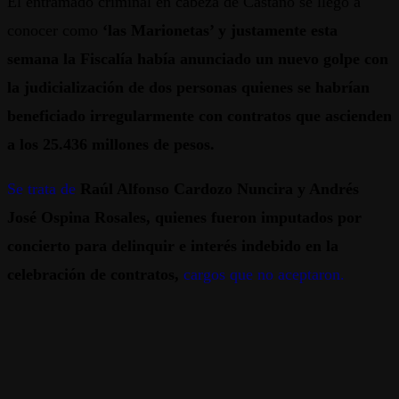
El entramado criminal en cabeza de Castaño se llegó a
conocer como
‘las Marionetas’ y justamente esta
semana la Fiscalía había anunciado un nuevo golpe con
la judicialización de dos personas quienes se habrían
beneficiado irregularmente con contratos que ascienden
a los 25.436 millones de pesos.
Se trata de
Raúl Alfonso Cardozo Nuncira y Andrés
José Ospina Rosales, quienes fueron imputados por
concierto para delinquir e interés indebido en la
celebración de contratos,
cargos que no aceptaron.