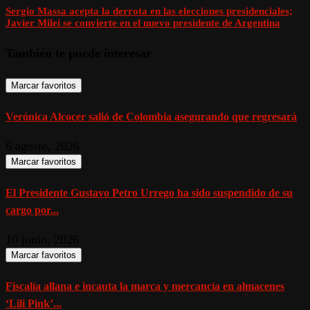
Sergio Massa acepta la derrota en las elecciones presidenciales;
Javier Milei se convierte en el nuevo presidente de Argentina
También te puede interesar
Marcar favoritos
Verónica Alcocer salió de Colombia asegurando que regresará
6 agosto, 2026
Marcar favoritos
El Presidente Gustavo Petro Urrego ha sido suspendido de su
cargo por...
10 junio, 2026
Marcar favoritos
Fiscalía allana e incauta la marca y mercancía en almacenes
‘Lili Pink’...