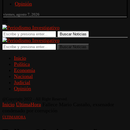
Opinión
viernes, agosto 7, 2026
Buscar Noticias
Buscar Noticias
Inicio
Política
Economía
Nacional
Judicial
Opinión
@Copyright 2022 - All Right Reserved.
Inicio
ÚltimaHora
Fallece Mario Castaño, exsenador
condenado por corrupción
ÚLTIMAHORA