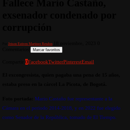
Fallece Mario Castaño,
exsenador condenado por
corrupción
18 noviembre, 2023
0
Por
Jeison Estiven Martinez Rendon
Comentarios
Marcar favoritos
Compartir
0
Facebook
Twitter
Pinterest
Email
El excongresista, quien pagaba una pena de 15 años,
estaba preso en la cárcel La Picota, de Bogotá.
Foto portada:
Mario Castaño fue representante a la
Cámara en el periodo 2014-2018, y en 2022 fue elegido
como Senador de la República, tomado de El Tiempo.