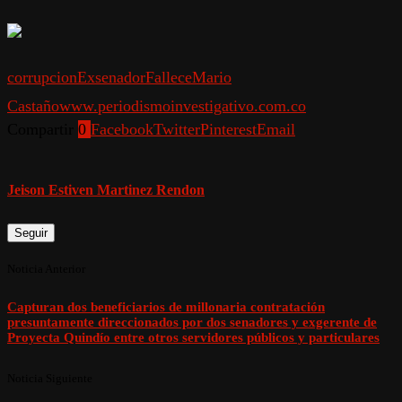
corrupcion
Exsenador
Fallece
Mario
Castaño
www.periodismoinvestigativo.com.co
Compartir
0
Facebook
Twitter
Pinterest
Email
Jeison Estiven Martinez Rendon
Seguir
Noticia Anterior
Capturan dos beneficiarios de millonaria contratación
presuntamente direccionados por dos senadores y exgerente de
Proyecta Quindío entre otros servidores públicos y particulares
Noticia Siguiente