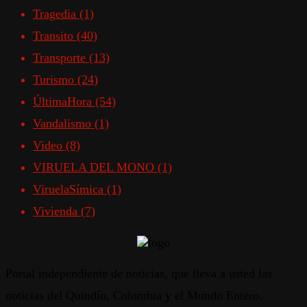
Tragedia
(1)
Transito
(40)
Transporte
(13)
Turismo
(24)
ÚltimaHora
(54)
Vandalismo
(1)
Video
(8)
VIRUELA DEL MONO
(1)
ViruelaSímica
(1)
Vivienda
(7)
Portal independiente de noticias, que lleva a usted las
noticias del Quindío, Colombia y el Mundo Entero.