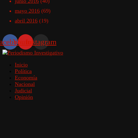
junio 2016
(40)
mayo 2016
(69)
abril 2016
(19)
acebook
Youtube
Instagram
Inicio
Política
Economía
Nacional
Judicial
Opinión