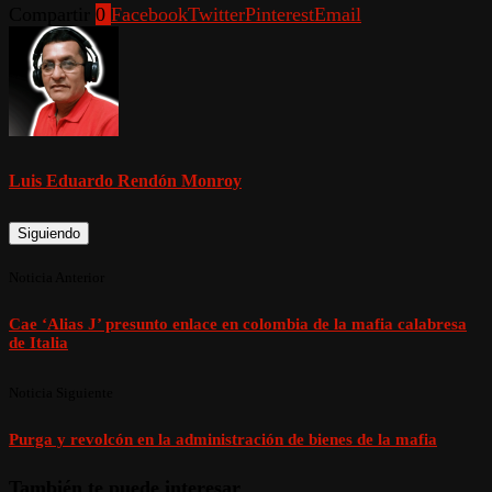
Compartir
0
Facebook
Twitter
Pinterest
Email
Luis Eduardo Rendón Monroy
Siguiendo
Noticia Anterior
Cae ‘Alias J’ presunto enlace en colombia de la mafia calabresa
de Italia
Noticia Siguiente
Purga y revolcón en la administración de bienes de la mafia
También te puede interesar