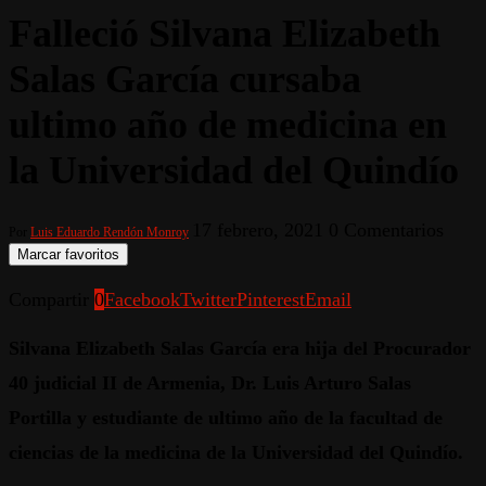
Falleció Silvana Elizabeth
Salas García cursaba
ultimo año de medicina en
la Universidad del Quindío
17 febrero, 2021
0 Comentarios
Por
Luis Eduardo Rendón Monroy
Marcar favoritos
Compartir
0
Facebook
Twitter
Pinterest
Email
Silvana Elizabeth Salas García era hija del Procurador
40 judicial II de Armenia, Dr. Luis Arturo Salas
Portilla y estudiante de ultimo año de la facultad de
ciencias de la medicina de la Universidad del Quindío.