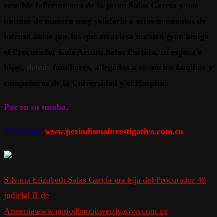
sensible fallecimiento de la joven Salas García y nos
unimos de manera muy solidaria a estos momentos de
intenso dolor por los que atraviesa nuestro gran amigo
el Procurador Luis Arturo Salas Portilla, su esposa e
hijos,
demás
familiares, allegados a su núcleo familiar y
compañeros de la Universidad y el Hospital.
Paz en su tumba.
Exclusivo:
www.periodismoinvestigativo.com.co
Silvana Elizabeth Salas García era hija del Procurador 40
judicial II de
Armenia
www.periodismoinvestigativo.com.co