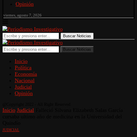
Opinión
viernes, agosto 7, 2026
Buscar Noticias
Buscar Noticias
Inicio
Política
Economía
Nacional
Judicial
Opinión
@Copyright 2022 - All Right Reserved.
Inicio
Judicial
Falleció Silvana Elizabeth Salas García
cursaba ultimo año de medicina en la Universidad del
Quindío
JUDICIAL