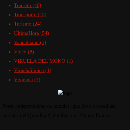
Transito
(40)
Transporte
(13)
Turismo
(24)
ÚltimaHora
(54)
Vandalismo
(1)
Video
(8)
VIRUELA DEL MONO
(1)
ViruelaSímica
(1)
Vivienda
(7)
Portal independiente de noticias, que lleva a usted las
noticias del Quindío, Colombia y el Mundo Entero.