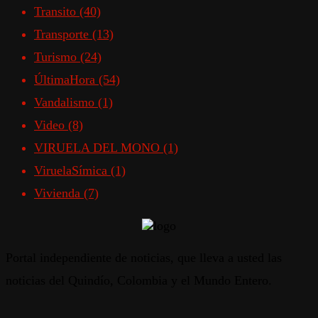
Transito
(40)
Transporte
(13)
Turismo
(24)
ÚltimaHora
(54)
Vandalismo
(1)
Video
(8)
VIRUELA DEL MONO
(1)
ViruelaSímica
(1)
Vivienda
(7)
Portal independiente de noticias, que lleva a usted las
noticias del Quindío, Colombia y el Mundo Entero.