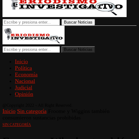
Buscar Noticias
Buscar Noticias
Inicio
Política
Economía
Nacional
Judicial
Opinión
@Copyright 2022 - All Right Reserved.
Inicio
Sin categoría
Froome y Wiggins también
consumieron sustancias prohibidas
SIN CATEGORÍA