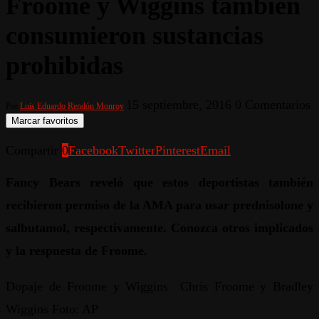
Froome y Wiggins también
consumieron sustancias
prohibidas
15 septiembre, 2016
0 Comentarios
Por
Luis Eduardo Rendón Monroy
Marcar favoritos
Compartir
0
Facebook
Twitter
Pinterest
Email
Fancy Bears reveló que estos deportistas también
recibieron permiso de la AMA para usar prednisolone y
salbutamol, respectivamente. Conozca otros implicados
y la respuesta de Froome.
Dopaje de Froome y Wiggins Chris Froome y Bradley
Wiggins Foto: AP