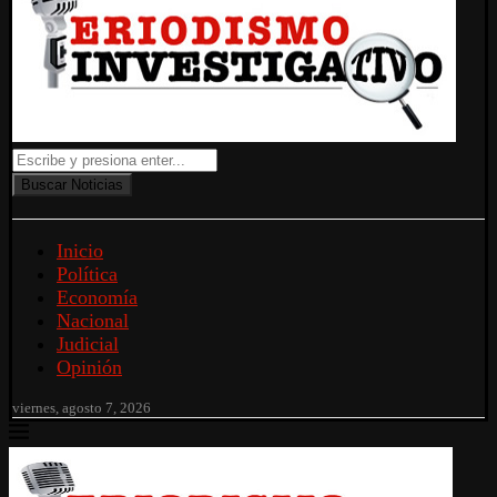
Buscar Noticias
Inicio
Política
Economía
Nacional
Judicial
Opinión
viernes, agosto 7, 2026