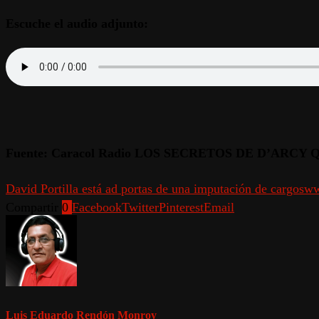
Escuche el audio adjunto:
Fuente: Caracol Radio LOS SECRETOS DE D’ARCY 
David Portilla está ad portas de una imputación de cargos
ww
Compartir
0
Facebook
Twitter
Pinterest
Email
Luis Eduardo Rendón Monroy