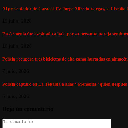
Al presentador de Caracol TV Jorge Alfredo Vargas, la Fiscalía l
15 julio, 2026
En Armenia fue asesinada a bala por su presunta pareja sentiment
10 julio, 2026
Policía recupera tres bicicletas de alta gama hurtadas en almacén
7 julio, 2026
Policía capturó en La Tebaida a alias ‘’Monedita’’ quien después 
5 julio, 2026
Deja un comentario