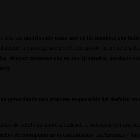
os tras ser mencionado como uno de los hombres que habría
llamarse la puerta giratoria de la corrupción en la que el se
as, obtener contratos que no son ejecutados, quedarse con 
Darcy
rmina gerenciando una empresa responsable del desfalco e
cnico de furell una empresa dedicada a proyectos de infraestr
 hechos de corrupción en la contratación en Armenia y Sa