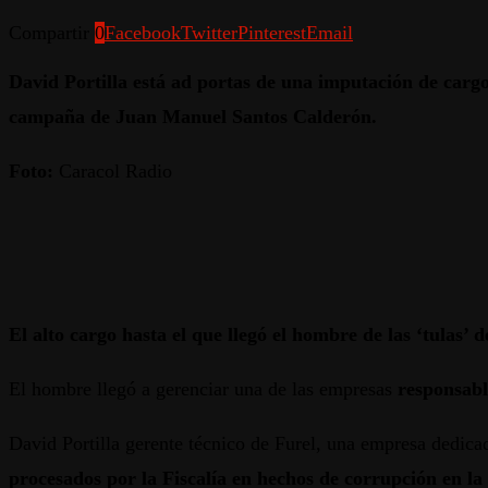
Compartir
0
Facebook
Twitter
Pinterest
Email
David Portilla está ad portas de una imputación de carg
campaña de Juan Manuel Santos Calderón.
Foto:
Caracol Radio
El alto cargo hasta el que llegó el hombre de las ‘tulas’
El hombre llegó a gerenciar una de las empresas
responsabl
David Portilla gerente técnico de Furel, una empresa dedicada
procesados por la Fiscalía en hechos de corrupción en l