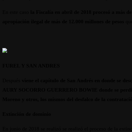
En este caso
la Fiscalía en abril de 2018 procesó a más d
apropiación ilegal de más de 12.000 millones de pesos
que
FUREL Y SAN ANDRES
Después
viene el capítulo de San Andrés en donde se 
AURY SOCORRO GUERRERO BOWIE donde se perdieron r
Moreno y otros, los mismos del desfalco de la contratac
Extinción de dominio
En junio de 2018 se realizó se realizó el proceso de la exti