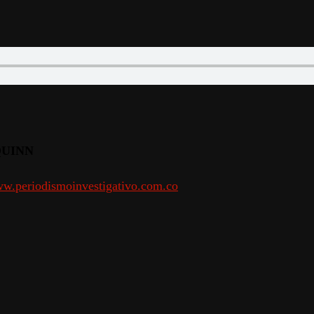
QUINN
w.periodismoinvestigativo.com.co