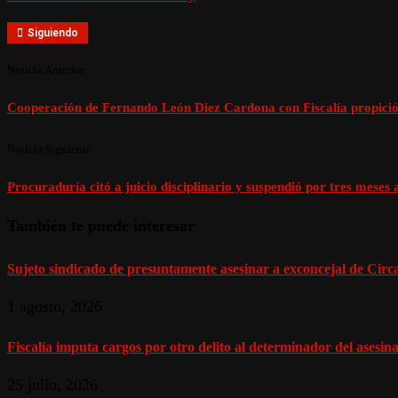
Siguiendo
Noticia Anterior
Cooperación de Fernando León Diez Cardona con Fiscalía propici
Noticia Siguiente
Procuraduría citó a juicio disciplinario y suspendió por tres meses
También te puede interesar
Sujeto sindicado de presuntamente asesinar a exconcejal de Circasi
1 agosto, 2026
Fiscalía imputa cargos por otro delito al determinador del asesinat
25 julio, 2026