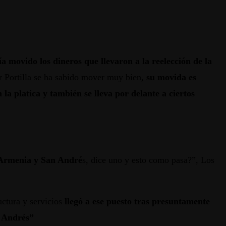
 movido los dineros que llevaron a la reelección de la
ñor Portilla se ha sabido mover muy bien,
su movida es
la platica y también se lleva por delante a ciertos
n Armenia y San André
s, dice uno y esto como pasa?”, Los
uctura y servicios
llegó a ese puesto tras presuntamente
n Andrés”