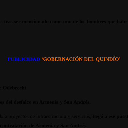
os tras ser mencionado como uno de los hombres que habría
PUBLICIDAD
‘GOBERNACIÓN DEL QUINDÍO’
 de Odebrecht
es del desfalco en Armenia y San Andrés.
 a proyectos de infraestructura y servicios, l
legó a ese pue
a contratación de Armenia y San Andrés
.