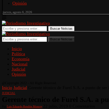
Opinión
jueves, agosto 6, 2026
Buscar Noticias
Buscar Noticias
Inicio
Política
Economía
Nacional
Judicial
Opinión
@Copyright 2022 - All Right Reserved.
Inicio
Judicial
Gerente técnico de Furel S.A. a punto de ser 
JUDICIAL
Gerente técnico de Furel S.A. a pu
22 julio, 2019
0 Comentarios
Por
Luis Eduardo Rendón Monroy