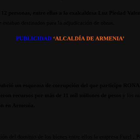
e 12 personas, entre ellas a la exalcaldesa Luz Piedad Vale
 estaban destinados para la adjudicación de obras.
PUBLICIDAD
‘ALCALDÍA DE ARMENIA’
descubrió un esquema de corrupción del que participo 
ecursos por más de 11 mil millones de pesos
y los n
ión en Armenia.
nción del dominio de los bienes entre ellos la empresa Furel ,