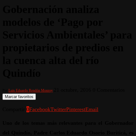
Gobernación analiza
modelos de ‘Pago por
Servicios Ambientales’ para
propietarios de predios en
la cuenca alta del río
Quindío
21 octubre, 2016
0 Comentarios
Por
Luis Eduardo Rendón Monroy
Marcar favoritos
Compartir
0
Facebook
Twitter
Pinterest
Email
Uno de los temas más relevantes para el Gobernador
del Quindío, Padre Carlos Eduardo Osorio Buriticá, es