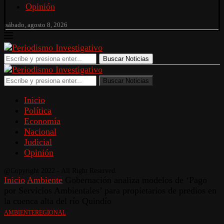
Opinión
sábado, agosto 8, 2026
Buscar Noticias
Buscar Noticias
Inicio
Política
Economía
Nacional
Judicial
Opinión
@Copyright 2022 - All Right Reserved.
Inicio
Ambiente
Gobernación analiza modelos de ‘Pago
por Servicios Ambientales’ para propietarios de predios en
la cuenca alta del río Quindío
AMBIENTE
REGIONAL