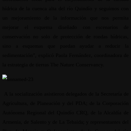
hídrica de la cuenca alta del río Quindío y seguimos con
un mejoramiento de la información que nos permita
mejorar el esquema diseñado con escenarios de
conservación no solo de protección de rondas hídricas,
sino a esquemas que puedan ayudar a reducir la
sedimentación”, explicó Paola Fernández, coordinadora de
la estrategia de tierras The Nature Conservancy.
A la socialización asistieron delegados de la Secretaría de
Agricultura, de Planeación y del PDA; de la Corporación
Autónoma Regional del Quindío CRQ, de la Alcaldía de
Armenia, de Salento y de La Tebaida; y representantes del