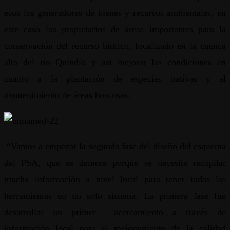
esos los generadores de bienes y recursos ambientales, en
este caso los propietarios de áreas importantes para la
conservación del recurso hídrico, focalizado en la cuenca
alta del río Quindío y así mejorar las condiciones en
cuanto a la plantación de especies nativas y al
mantenimiento de áreas boscosas.
“Vamos a empezar la segunda fase del diseño del esquema
del PSA, que se demora porque se necesita recopilar
mucha información a nivel local para tener todas las
herramientas en un solo sistema. La primera fase fue
desarrollar un primer acercamiento a través de
información local para el mejoramiento de la calidad