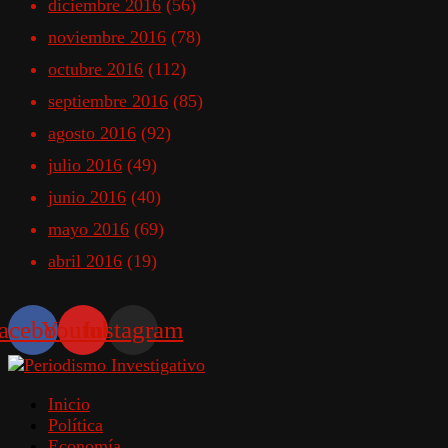
diciembre 2016
(56)
noviembre 2016
(78)
octubre 2016
(112)
septiembre 2016
(85)
agosto 2016
(92)
julio 2016
(49)
junio 2016
(40)
mayo 2016
(69)
abril 2016
(19)
acebook
Youtube
Instagram
Inicio
Política
Economía