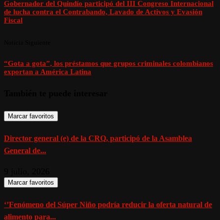
Gobernador del Quindío participó del III Congreso Internacional
de lucha contra el Contrabando, Lavado de Activos y Evasión
Fiscal
Noticia Siguiente
“Gota a gota”, los préstamos que grupos criminales colombianos
exportan a América Latina
También te puede interesar
Marcar favoritos
Director general (e) de la CRQ, participó de la Asamblea
General de...
9 julio, 2026
Marcar favoritos
‘’Fenómeno del Súper Niño podría reducir la oferta natural de
alimento para...