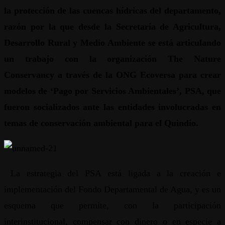
la protección de las cuencas hídricas del departamento,
razón por la que desde la Secretaría de Agricultura,
Desarrollo Rural y Medio Ambiente se está articulando
un trabajo con la organización The Nature
Conservancy a través de la ONG Ecoversa para crear
modelos de ‘Pago por Servicios Ambientales’, PSA, que
fueron socializados ante las entidades involucradas en
temas de conservación ambiental para el Quindío.
La estrategia del PSA está ligada a la creación e
implementación del Fondo Departamental de Agua, y es un
esquema que permite, con la participación
interinstitucional, compensar con dinero o en especie a