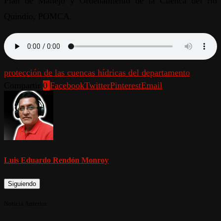
Plan de Manejo y Ordenamiento de la Cuenca del río
Quindío, POMCA.
protección de las cuencas hídricas del departamento
Compartir
0
Facebook
Twitter
Pinterest
Email
Luis Eduardo Rendón Monroy
Siguiendo
Noticia Anterior