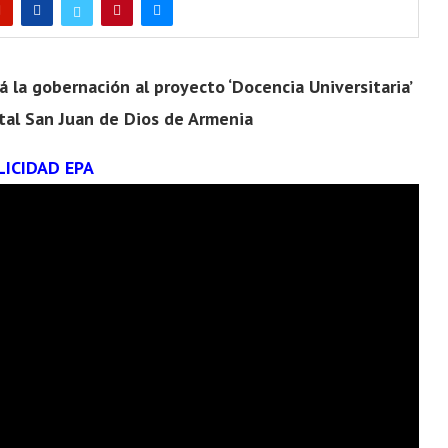
 la gobernación al proyecto ‘Docencia Universitaria’
tal San Juan de Dios de Armenia
LICIDAD EPA