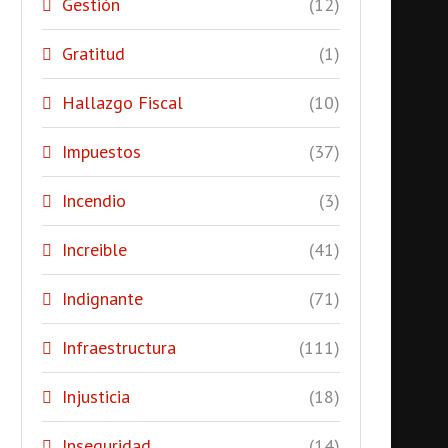
Gestión
(12)
Gratitud
(1)
Hallazgo Fiscal
(10)
Impuestos
(37)
Incendio
(3)
Increible
(41)
Indignante
(71)
Infraestructura
(111)
Injusticia
(18)
Inseguridad
(14)