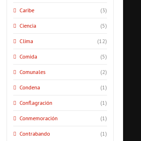
Caribe
(3)
Ciencia
(5)
Clima
(12)
Comida
(5)
Comunales
(2)
Condena
(1)
Conflagración
(1)
Conmemoración
(1)
Contrabando
(1)