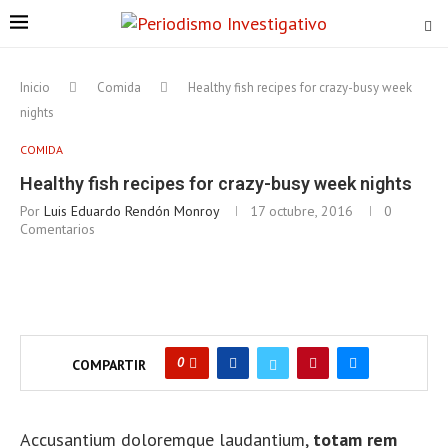
Inicio
Comida
Healthy fish recipes for crazy-busy week
nights
COMIDA
Healthy fish recipes for crazy-busy week nights
Por
Luis Eduardo Rendón Monroy
17 octubre, 2016
0
Comentarios
0
COMPARTIR
A
ccusantium doloremque laudantium,
totam rem