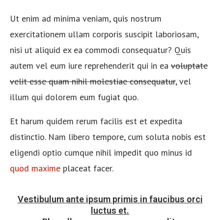
Ut enim ad minima veniam, quis nostrum
exercitationem ullam corporis suscipit laboriosam,
nisi ut aliquid ex ea commodi consequatur? Quis
autem vel eum iure reprehenderit qui in ea
voluptate
velit esse quam nihil molestiae consequatur
, vel
illum qui dolorem eum fugiat quo.
Et harum quidem rerum facilis est et expedita
distinctio. Nam libero tempore, cum soluta nobis est
eligendi optio cumque nihil impedit quo minus id
quod maxime
placeat facer.
Vestibulum ante ipsum primis in faucibus orci
luctus et.