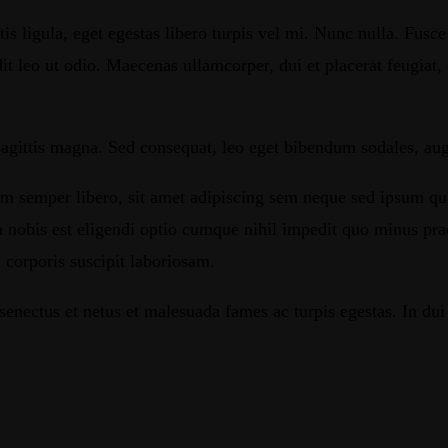
s ligula, eget egestas libero turpis vel mi. Nunc nulla. Fusce 
t leo ut odio. Maecenas ullamcorper, dui et placerat feugiat, 
sagittis magna. Sed consequat, leo eget bibendum sodales, aug
mper libero, sit amet adipiscing sem neque sed ipsum quia v
 nobis est eligendi optio cumque nihil impedit quo minus pra
 corporis suscipit laboriosam.
senectus et netus et malesuada fames ac turpis egestas. In dui