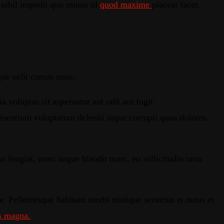
e nihil impedit quo minus id
quod maxime
placeat facer.
ue velit cursus nunc.
oluptas sit aspernatur aut odit aut fugit.
esentium voluptatum deleniti atque corrupti quos dolores.
s feugiat, nunc augue blandit nunc, eu sollicitudin urna
 Pellentesque habitant morbi tristique senectus et netus et
s magna.