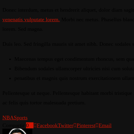
Donec interdum, metus et hendrerit aliquet, dolor diam sagitti
venenatis vulputate lorem.
Morbi nec metus. Phasellus blandi
lorem. Sed magna.
Duis leo. Sed fringilla mauris sit amet nibh. Donec sodales 
Maecenas tempus eget condimentum rhoncus, sem quam se
Bibendum sodales ullamcorper ultricies nisi cum soluta
penatibus et magnis quis nostrum exercitationem ullam
Pellentesque ut neque. Pellentesque habitant morbi tristique 
ac felis quis tortor malesuada pretium.
NBA
Sports
Compartir
0
Facebook
Twitter
Pinterest
Email