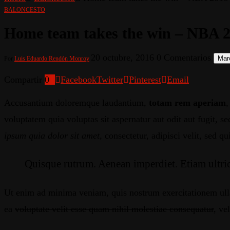
BALONCESTO
Home team takes the win – NBA 
20 octubre, 2016
0 Comentarios
Marc
Por
Luis Eduardo Rendón Monroy
Compartir
0
Facebook
Twitter
Pinterest
Email
A
ccusantium doloremque laudantium,
totam rem aperiam
,
voluptatem quia voluptas sit aspernatur aut odit aut fugit, 
ipsum quia dolor sit amet
, consectetur, adipisci velit, se
Quisque rutrum. Aenean imperdiet. Etiam ultrici
Ut enim ad minima veniam, quis nostrum exercitationem ulla
ea
voluptate velit esse quam nihil molestiae consequatur
, ve