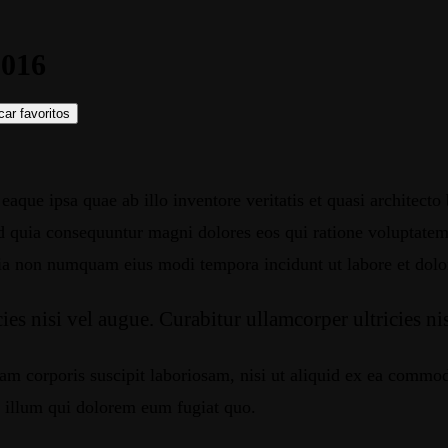
2016
ar favoritos
 eaque ipsa quae ab illo inventore veritatis et quasi architec
sed quia consequuntur magni dolores eos qui ratione voluptate
d quia non numquam eius modi tempora incidunt ut labore et d
es nisi vel augue. Curabitur ullamcorper ultricies ni
m corporis suscipit laboriosam, nisi ut aliquid ex ea commod
l illum qui dolorem eum fugiat quo.