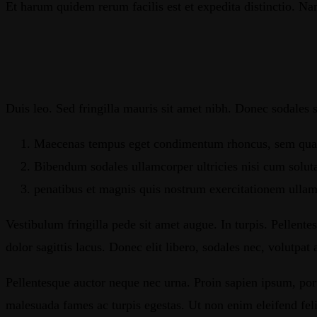
Et harum quidem rerum facilis est et expedita distinctio. N
Duis leo. Sed fringilla mauris sit amet nibh. Donec sodales 
Maecenas tempus eget condimentum rhoncus, sem quam se
Bibendum sodales ullamcorper ultricies nisi cum soluta
penatibus et magnis quis nostrum exercitationem ullam
Vestibulum fringilla pede sit amet augue. In turpis. Pellente
dolor sagittis lacus.
Donec elit libero, sodales nec, volutpat a
Pellentesque auctor neque nec urna. Proin sapien ipsum, port
malesuada fames ac turpis egestas. Ut non enim eleifend fel