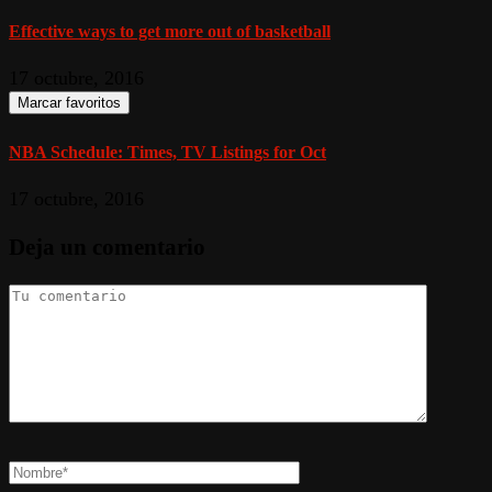
Effective ways to get more out of basketball
17 octubre, 2016
Marcar favoritos
NBA Schedule: Times, TV Listings for Oct
17 octubre, 2016
Deja un comentario