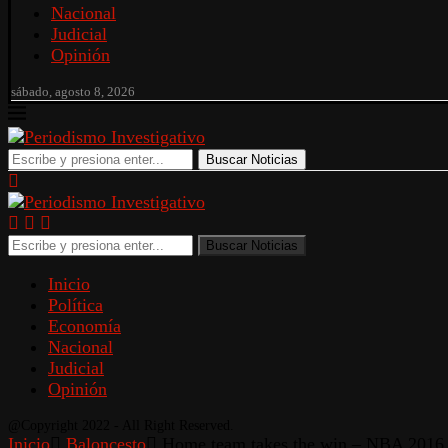
Nacional
Judicial
Opinión
sábado, agosto 8, 2026
Buscar Noticias
Buscar Noticias
Inicio
Política
Economía
Nacional
Judicial
Opinión
@Copyright 2022 - All Right Reserved.
Inicio
Baloncesto
Home team takes the win – NBA 2016