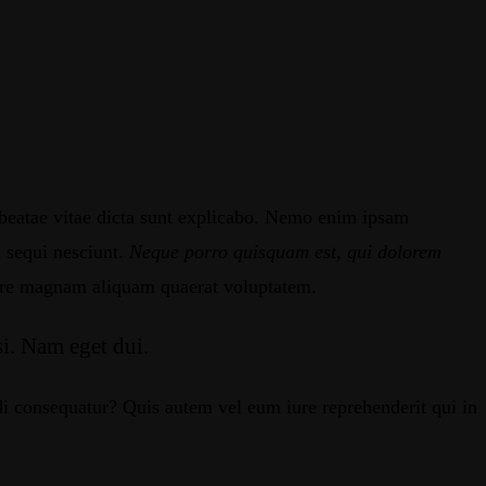
to beatae vitae dicta sunt explicabo. Nemo enim ipsam
m sequi nesciunt.
Neque porro quisquam est, qui dolorem
olore magnam aliquam quaerat voluptatem.
si. Nam eget dui.
i consequatur? Quis autem vel eum iure reprehenderit qui in