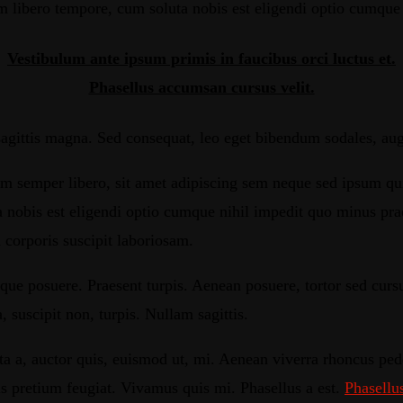
am libero tempore, cum soluta nobis est eligendi optio cumqu
Vestibulum ante ipsum primis in faucibus orci luctus et.
Phasellus accumsan cursus velit.
sagittis magna. Sed consequat, leo eget bibendum sodales, aug
mper libero, sit amet adipiscing sem neque sed ipsum quia v
 nobis est eligendi optio cumque nihil impedit quo minus pra
 corporis suscipit laboriosam.
sque posuere. Praesent turpis.
Aenean posuere, tortor sed cursu
, suscipit non, turpis. Nullam sagittis.
a a, auctor quis, euismod ut, mi. Aenean viverra rhoncus pede.
is pretium feugiat. Vivamus quis mi. Phasellus a est.
Phasellu