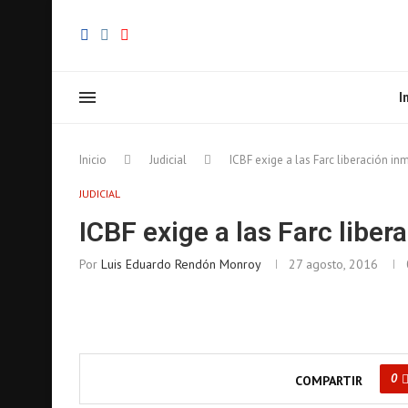
I
Inicio
Judicial
ICBF exige a las Farc liberación i
JUDICIAL
ICBF exige a las Farc liber
Por
Luis Eduardo Rendón Monroy
27 agosto, 2016
0
COMPARTIR