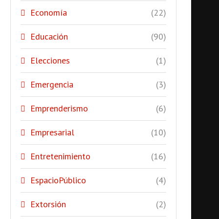
Economía
(22)
Educación
(90)
Elecciones
(1)
Emergencia
(3)
Emprenderismo
(6)
Empresarial
(10)
Entretenimiento
(16)
EspacioPúblico
(4)
Extorsión
(2)