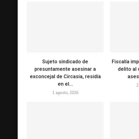
Sujeto sindicado de
Fiscalía im
presuntamente asesinar a
delito al
exconcejal de Circasia, residía
asesi
en el...
2
1 agosto, 2026