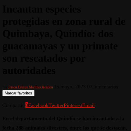
Incautan especies
protegidas en zona rural de
Quimbaya, Quindío: dos
guacamayas y un primate
son rescatados por
autoridades
15 mayo, 2023
0 Comentarios
Por
Jeison Estiven Martinez Rendon
Marcar favoritos
Compartir
0
Facebook
Twitter
Pinterest
Email
En el departamento del Quindío se han incautado a la
fecha 288 animales silvestres, entre los que se destacan,