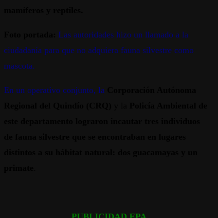
mamíferos y reptiles.
Foto portada:
Las autoridades hizo un llamado a la
ciudadanía para que no adquiera fauna silvestre como
mascota.
En un operativo conjunto, la
Corporación Autónoma
Regional del Quindío (CRQ)
y la
Policía Ambiental de
este departamento lograron incautar tres individuos
de fauna silvestre que se encontraban en lugares
distintos a su hábitat natural:
dos guacamayas y un
primate
.
PUBLICIDAD EPA