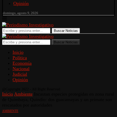
Opinión
domingo, agosto 9, 2026
Buscar Noticias
Buscar Noticias
Inicio
Política
Economía
Nacional
Judicial
Opinión
@Copyright 2022 - All Right Reserved.
Inicio
Ambiente
Incautan especies protegidas en zona rural
de Quimbaya, Quindío: dos guacamayas y un primate son
rescatados por autoridades
AMBIENTE