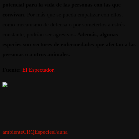
potencial para la vida de las personas con las que
convivan
. Por más que se pueda empatizar con ellos,
como mecanismo de defensa o por someterlos a estrés
constante, podrían ser agresivos
. Además, algunas
especies son vectores de enfermedades que afectan a las
personas o a otros animales.
Fuente:
El Espectador.
ambiente
CRQ
Especies
Fauna