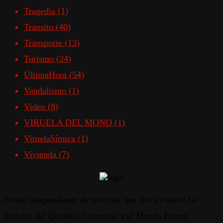
Tragedia
(1)
Transito
(40)
Transporte
(13)
Turismo
(24)
ÚltimaHora
(54)
Vandalismo
(1)
Video
(8)
VIRUELA DEL MONO
(1)
ViruelaSímica
(1)
Vivienda
(7)
Portal independiente de noticias, que lleva a usted las
noticias del Quindío, Colombia y el Mundo Entero.