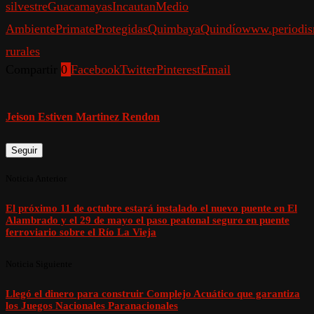
silvestre
Guacamayas
Incautan
Medio
Ambiente
Primate
Protegidas
Quimbaya
Quindío
www.periodis
rurales
Compartir
0
Facebook
Twitter
Pinterest
Email
Jeison Estiven Martinez Rendon
Seguir
Noticia Anterior
El próximo 11 de octubre estará instalado el nuevo puente en El
Alambrado y el 29 de mayo el paso peatonal seguro en puente
ferroviario sobre el Río La Vieja
Noticia Siguiente
Llegó el dinero para construir Complejo Acuático que garantiza
los Juegos Nacionales Paranacionales