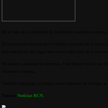
En el caso de la reducción de la pobreza monetaria extrema
El mandatario remarcó que Colombia continúa en la senda p
país emergente que logró una mayor reducción de la pobrez
En cuanto a cantidad de personas, Iván Duque señaló que fue
monetaria extrema.
También indicó que al menos cuatro millones de familias se
Fuente:
Noticias RCN.