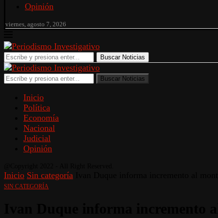
Opinión
viernes, agosto 7, 2026
Buscar Noticias
Buscar Noticias
Inicio
Política
Economía
Nacional
Judicial
Opinión
@Copyright 2022 - All Right Reserved.
Inicio
Sin categoría
Ivan Duque informa incremento al monto
SIN CATEGORÍA
Ivan Duque informa incremento al