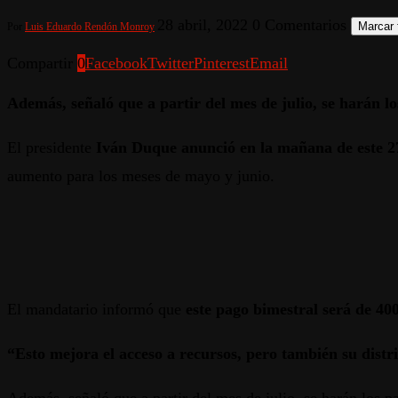
28 abril, 2022
0 Comentarios
Marcar 
Por
Luis Eduardo Rendón Monroy
Compartir
0
Facebook
Twitter
Pinterest
Email
Además, señaló que a partir del mes de julio, se harán l
El presidente
Iván Duque anunció en la mañana de este 27
aumento para los meses de mayo y junio.
El mandatario informó que
este pago bimestral será de 40
“Esto mejora el acceso a recursos, pero también su distr