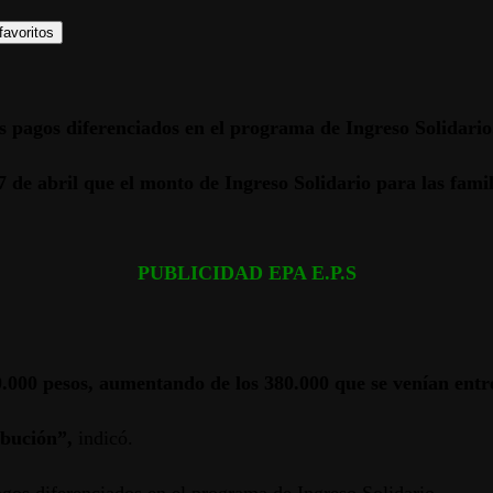
favoritos
os pagos diferenciados en el programa de Ingreso Solidario
 de abril que el monto de Ingreso Solidario para las fam
PUBLICIDAD EPA E.P.S
0.000 pesos, aumentando de los 380.000 que se venían ent
ibución”,
indicó.