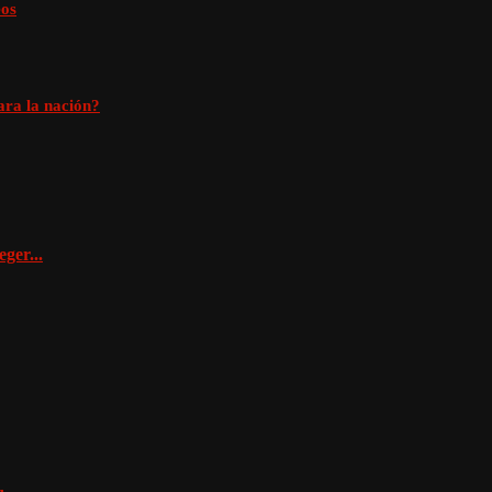
eos
ara la nación?
ger...