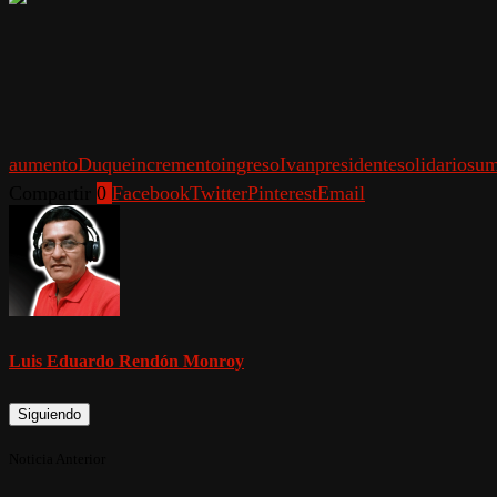
aumento
Duque
incremento
ingreso
Ivan
presidente
solidario
su
Compartir
0
Facebook
Twitter
Pinterest
Email
Luis Eduardo Rendón Monroy
Siguiendo
Noticia Anterior