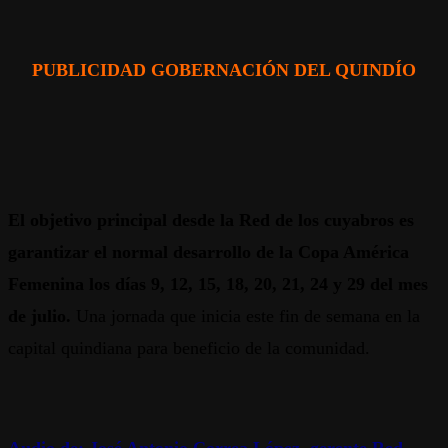
PUBLICIDAD GOBERNACIÓN DEL QUINDÍO
El objetivo principal desde la Red de los cuyabros es
garantizar el normal desarrollo de la Copa América
Femenina los días 9, 12, 15, 18, 20, 21, 24 y 29 del mes
de julio.
Una jornada que inicia este fin de semana en la
capital quindiana para beneficio de la comunidad.