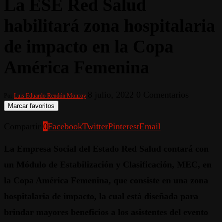
La ESE Red Salud
habilitará zona hospitalaria
de impacto en la Copa
América Femenina
8 julio, 2022
0 Comentarios
Por
Luis Eduardo Rendón Monroy
Marcar favoritos
Compartir
0
Facebook
Twitter
Pinterest
Email
La Empresa Social del Estado Red Salud contará con
un Módulo de Estabilización y Clasificación, MEC, en
la Copa América Femenina, que consiste en una zona
hospitalaria de impacto, la cual está diseñada para
brindar mayores beneficios a los asistentes del evento