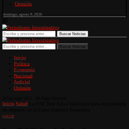
Opinión
domingo, agosto 9, 2026
Buscar Noticias
Buscar Noticias
Inicio
Política
Economía
Nacional
Judicial
Opinión
@Copyright 2022 - All Right Reserved.
Inicio
Salud
La ESE Red Salud habilitará zona hospitalaria
de impacto en la Copa América Femenina
SALUD