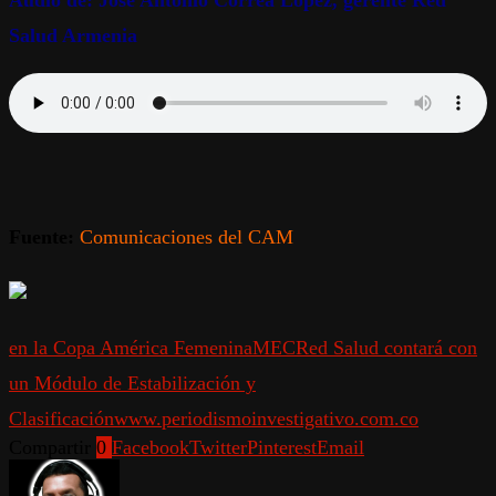
Audio de: José Antonio Correa López, gerente Red
Salud Armenia
Fuente:
Comunicaciones del CAM
en la Copa América Femenina
MEC
Red Salud contará con
un Módulo de Estabilización y
Clasificación
www.periodismoinvestigativo.com.co
Compartir
0
Facebook
Twitter
Pinterest
Email