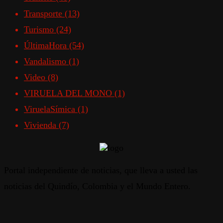
Transporte
(13)
Turismo
(24)
ÚltimaHora
(54)
Vandalismo
(1)
Video
(8)
VIRUELA DEL MONO
(1)
ViruelaSímica
(1)
Vivienda
(7)
Portal independiente de noticias, que lleva a usted las
noticias del Quindío, Colombia y el Mundo Entero.