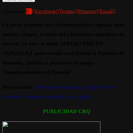
Compartir
0
Facebook
Twitter
Pinterest
Email
La joven promesa del ciclomontañismo regional tiene
nombre propio, se trata del adolescente quindiano de
tan solo 14 años se edad, SERGIO PRIETO
GONZALEZ quien reside en el Barrio la Fachada de
Armenia, Quindío y pertenece al equipo
‘Inquebrantables del Quindío’.
Foto portada:
adolescente quindiano, Sergio Prieto
Gonzalez, imagenes cedidas por su padre.
PUBLICIDAD CRQ