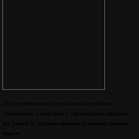
El joven deportista ha participado en distintas
competencias a nivel local y regional en su categoría
pre juvenil A, logrando alcanzar pódium en distintos
lugares.