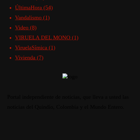
ÚltimaHora
(54)
Vandalismo
(1)
Video
(8)
VIRUELA DEL MONO
(1)
ViruelaSímica
(1)
Vivienda
(7)
Portal independiente de noticias, que lleva a usted las
noticias del Quindío, Colombia y el Mundo Entero.