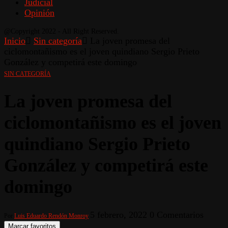
Judicial
Opinión
@Copyright 2022 - All Right Reserved.
Inicio
Sin categoría
La joven promesa del
ciclomontañismo es el joven quindiano Sergio Prieto
González y competirá este domingo
SIN CATEGORÍA
La joven promesa del
ciclomontañismo es el joven
quindiano Sergio Prieto
González y competirá este
domingo
5 febrero, 2022
0 Comentarios
Por
Luis Eduardo Rendón Monroy
Marcar favoritos