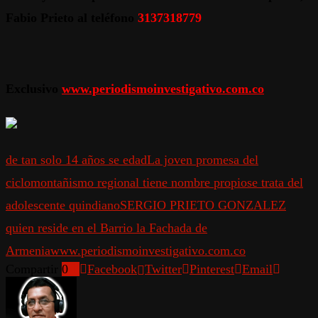
Fabio Prieto al teléfono
3137318779
Exclusivo
www.periodismoinvestigativo.com.co
de tan solo 14 años se edad
La joven promesa del
ciclomontañismo regional tiene nombre propio
se trata del
adolescente quindiano
SERGIO PRIETO GONZALEZ
quien reside en el Barrio la Fachada de
Armenia
www.periodismoinvestigativo.com.co
Compartir
0
Facebook
Twitter
Pinterest
Email