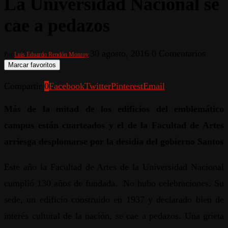
La Universidad Nacional se
cae a pedazos
30 agosto, 2016
0 Comentarios
Por
Luis Eduardo Rendón Monroy
Marcar favoritos
Compartir
0
Facebook
Twitter
Pinterest
Email
Más de la mitad de los edificios del emblemático
campus están cuarteados y el de la Facultad de Artes
arriesga desplomarse por la desidia del gobierno Santos
Este año la Facultad de Artes de la Universidad Nacional
cumplió 130 años de fundada. No hubo celebraciones. Su
sede, un edificio construido en 1937 y declarado bien de
interés cultural de la nación, se cae a pedazos. Una grieta