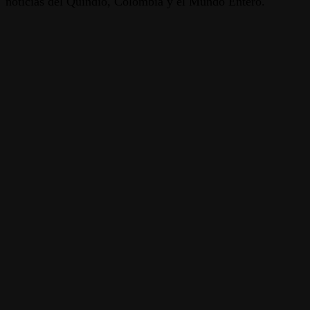
noticias del Quindío, Colombia y el Mundo Entero.