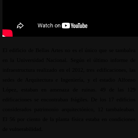
El edificio de Bellas Artes no es el único que se tambalea
en la Universidad Nacional. Según el último informe de
infraestructura realizado en el 2012, tres edificaciones, las
sedes de Arquitectura e Ingeniería, y el estadio Alfonso
López, estaban en amenaza de ruinas. 49 de las 129
edificaciones se encontraban frágiles. De los 17 edificios
considerados patrimonio arquitectónico, 12 tambaleaban.
El 56 por ciento de la planta física estaba en condiciones
de vulnerabilidad.