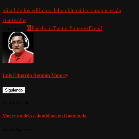
mitad de los edificios del emblemático campus están
cuarteados
Compartir
0
Facebook
Twitter
Pinterest
Email
Luis Eduardo Rendón Monroy
Siguiendo
Noticia Anterior
Muere modelo colombiana en Guatemala
Noticia Siguiente