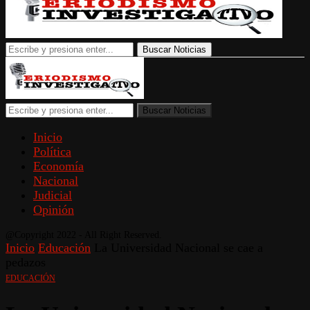
Buscar Noticias
Buscar Noticias
Inicio
Política
Economía
Nacional
Judicial
Opinión
@Copyright 2022 - All Right Reserved.
Inicio
Educación
La Universidad Nacional se cae a
pedazos
EDUCACIÓN