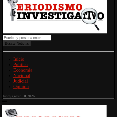
Buscar Noticias
Inicio
Política
Economía
Nacional
Judicial
Opinión
lunes, agosto 10, 2026