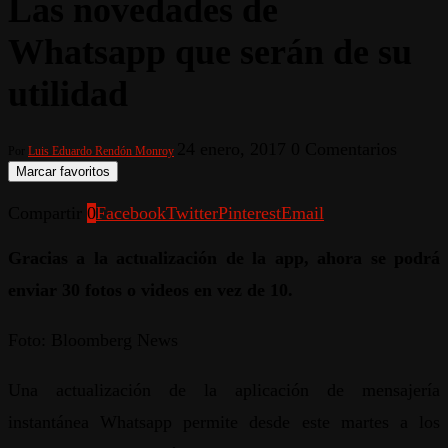
Las novedades de
Whatsapp que serán de su
utilidad
24 enero, 2017
0 Comentarios
Por
Luis Eduardo Rendón Monroy
Marcar favoritos
Compartir
0
Facebook
Twitter
Pinterest
Email
Gracias a la actualización de la app, ahora se podrá
enviar 30 fotos o videos en vez de 10.
Foto: Bloomberg News
Una actualización de la aplicación de mensajería
instantánea Whatsapp permite desde este martes a los