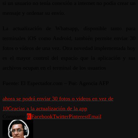
si un usuario no tenía conexión a internet no podía crear un
mensaje y ordenar su envío.
La actualización de Whatsapp, disponible tanto para
terminales iOS como Android, también permite enviar 30
fotos o vídeos de una vez. Otra novedad implementada hoy
es el mayor control del espacio que la aplicación y sus
archivos ocupan en el terminal de los usuarios
Fuente: El Espectador.com – Por: Agencia AFP
ahora se podrá enviar 30 fotos o videos en vez de
10
Gracias a la actualización de la app
Compartir
0
Facebook
Twitter
Pinterest
Email