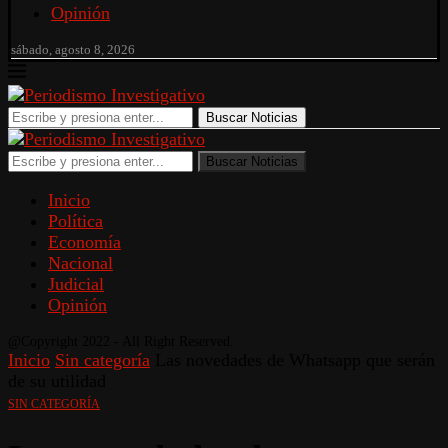
Opinión
sábado, agosto 8, 2026
Buscar Noticias
Buscar Noticias
Inicio
Política
Economía
Nacional
Judicial
Opinión
@Copyright 2022 - All Right Reserved.
Inicio
Sin categoría
Las novedades de Whatsapp que serán
de su utilidad
SIN CATEGORÍA