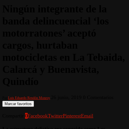
Ningún integrante de la
banda delincuencial ‘los
motorratones’ aceptó
cargos, hurtaban
motocicletas en La Tebaida,
Calarcá y Buenavista,
Quindío
26 junio, 2019
0 Comentarios
Por
Luis Eduardo Rendón Monroy
Marcar favoritos
Compartir
0
Facebook
Twitter
Pinterest
Email
La estructura delictiva era conocida como Los