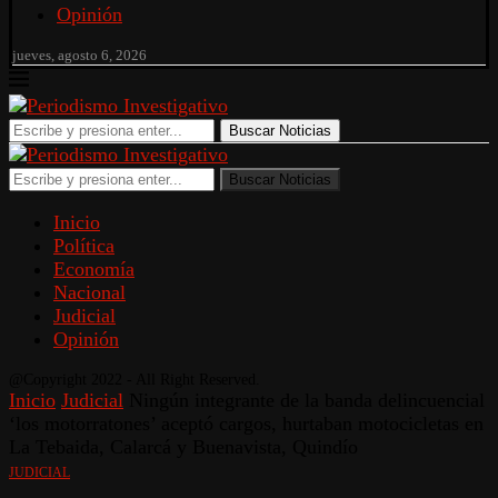
Opinión
jueves, agosto 6, 2026
Buscar Noticias
Buscar Noticias
Inicio
Política
Economía
Nacional
Judicial
Opinión
@Copyright 2022 - All Right Reserved.
Inicio
Judicial
Ningún integrante de la banda delincuencial
‘los motorratones’ aceptó cargos, hurtaban motocicletas en
La Tebaida, Calarcá y Buenavista, Quindío
JUDICIAL