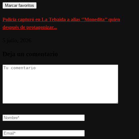
Marcar favoritos
Policía capturó en La Tebaida a alias ‘’Monedita’’ quien
después de protagonizar...
5 julio, 2026
Deja un comentario