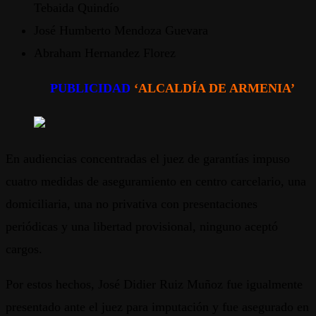
Tebaida Quindío
José Humberto Mendoza Guevara
Abraham Hernandez Florez
PUBLICIDAD
‘ALCALDÍA DE ARMENIA’
En audiencias concentradas el juez de garantías impuso
cuatro medidas de aseguramiento en centro carcelario, una
domiciliaria, una no privativa con presentaciones
periódicas y una libertad provisional, ninguno aceptó
cargos.
Por estos hechos, José Didier Ruiz Muñoz fue igualmente
presentado ante el juez para imputación y fue asegurado en