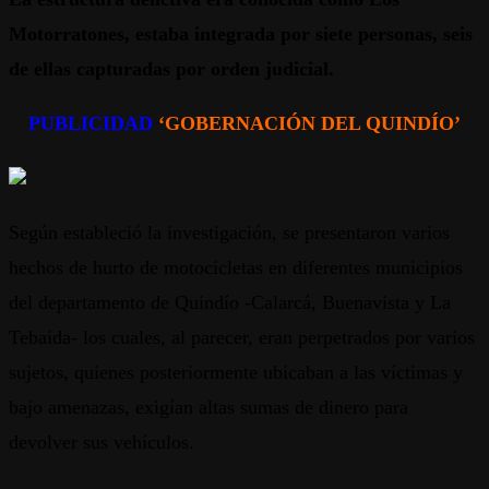
Motorratones, estaba integrada por siete personas, seis
de ellas capturadas por orden judicial.
PUBLICIDAD
‘GOBERNACIÓN DEL QUINDÍO’
Según estableció la investigación, se presentaron varios
hechos de hurto de motocicletas en diferentes municipios
del departamento de Quindío -Calarcá, Buenavista y La
Tebaida- los cuales, al parecer, eran perpetrados por varios
sujetos, quienes posteriormente ubicaban a las víctimas y
bajo amenazas, exigían altas sumas de dinero para
devolver sus vehículos.