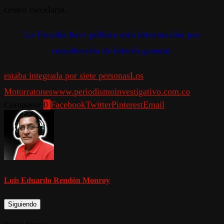
centro carcelario.
La Fiscalía hace pública esta información por
considerarla de interés general.
estaba integrada por siete personas
Los
Motorratones
www.periodismoinvestigativo.com.co
Compartir
0
Facebook
Twitter
Pinterest
Email
Luis Eduardo Rendón Monroy
Siguiendo