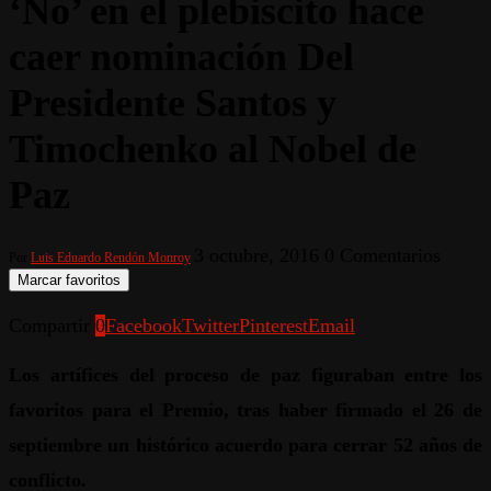
‘No’ en el plebiscito hace
caer nominación Del
Presidente Santos y
Timochenko al Nobel de
Paz
3 octubre, 2016
0 Comentarios
Por
Luis Eduardo Rendón Monroy
Marcar favoritos
Compartir
0
Facebook
Twitter
Pinterest
Email
Los artífices del proceso de paz figuraban entre los
favoritos para el Premio, tras haber firmado el 26 de
septiembre un histórico acuerdo para cerrar 52 años de
conflicto.