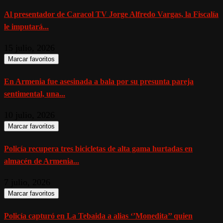
Al presentador de Caracol TV Jorge Alfredo Vargas, la Fiscalía
le imputará...
15 julio, 2026
Marcar favoritos
En Armenia fue asesinada a bala por su presunta pareja
sentimental, una...
10 julio, 2026
Marcar favoritos
Policía recupera tres bicicletas de alta gama hurtadas en
almacén de Armenia...
7 julio, 2026
Marcar favoritos
Policía capturó en La Tebaida a alias ‘’Monedita’’ quien