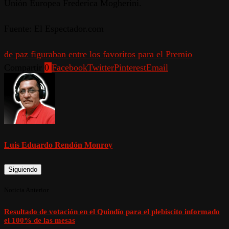
Unión Europea Frederica Mogherini.
Fuente: El Espectador.com
de paz figuraban entre los favoritos para el Premio
Compartir
0
Facebook
Twitter
Pinterest
Email
Luis Eduardo Rendón Monroy
Siguiendo
Noticia Anterior
Resultado de votación en el Quindío para el plebiscito informado
el 100% de las mesas