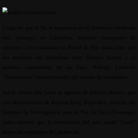
Luego de que el No se impusiera en el plebiscito celebrado
este domingo en Colombia, expertos encargados de
nominar a los candidatos al Nobel de Paz anunciaron que
los nombres del presidente Juan Manuel Santos y el
máximo comandante de las Farc, Rodrigo Londoño
‘Timochenko’ fueron retirados del listado de candidatos.
Así lo revela este lunes la agencia de noticias Reuters que
cita declaraciones de Kristian Berg Harpviken, director del
Instituto de Investigación para la Paz de Oslo (Noruega),
quien sostuvo que la nominación del país queda “fuera”
dados los resultados del plebiscito.