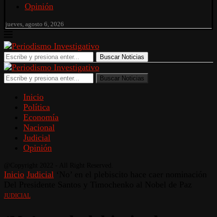
Opinión
jueves, agosto 6, 2026
Buscar Noticias
Buscar Noticias
Inicio
Política
Economía
Nacional
Judicial
Opinión
@Copyright 2022 - All Right Reserved.
Inicio
Judicial
‘No’ en el plebiscito hace caer nominación
Del Presidente Santos y Timochenko al Nobel de Paz
JUDICIAL