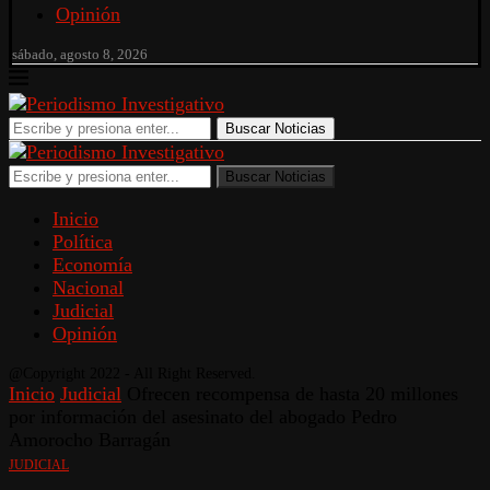
Opinión
sábado, agosto 8, 2026
Buscar Noticias
Buscar Noticias
Inicio
Política
Economía
Nacional
Judicial
Opinión
@Copyright 2022 - All Right Reserved.
Inicio
Judicial
Ofrecen recompensa de hasta 20 millones
por información del asesinato del abogado Pedro
Amorocho Barragán
JUDICIAL