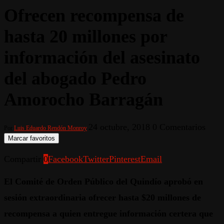
Ofrecen recompensa de
hasta 20 millones por
información del asesinato
del abogado Pedro
Amorocho Barragán
24 octubre, 2018
0 Comentarios
Por
Luis Eduardo Rendón Monroy
Marcar favoritos
Compartir
0
Facebook
Twitter
Pinterest
Email
El Comité de Orden Público del Quindío aprobó en
sesión extraordinaria ofrecer hasta $20 millones de
recompensa a quien entregue información certera que