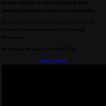
permita esclarecer el crimen del abogado Pedro
Amorocho Barragán y capturar a los responsables.
El anuncio lo hizo en rueda de prensa el secretario del
Interior del Departamento Jorge Andrés Buitrago
Moncaleano.
Se activaron las líneas 123 y 3203037225.
PUBLICIDAD