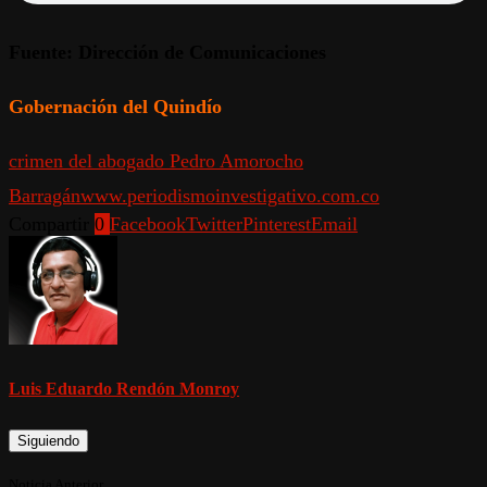
Fuente: Dirección de Comunicaciones
Gobernación del Quindío
crimen del abogado Pedro Amorocho
Barragán
www.periodismoinvestigativo.com.co
Compartir
0
Facebook
Twitter
Pinterest
Email
Luis Eduardo Rendón Monroy
Siguiendo
Noticia Anterior