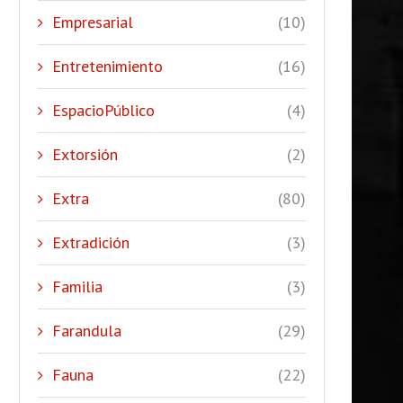
Empresarial
(10)
Entretenimiento
(16)
EspacioPúblico
(4)
Extorsión
(2)
Extra
(80)
Extradición
(3)
Familia
(3)
Farandula
(29)
Fauna
(22)